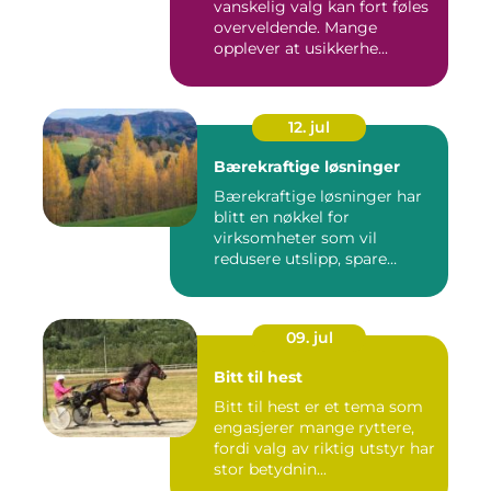
vanskelig valg kan fort føles
overveldende. Mange
opplever at usikkerhe...
12. jul
Bærekraftige løsninger
Bærekraftige løsninger har
blitt en nøkkel for
virksomheter som vil
redusere utslipp, spare
ressurse...
09. jul
Bitt til hest
Bitt til hest er et tema som
engasjerer mange ryttere,
fordi valg av riktig utstyr har
stor betydnin...