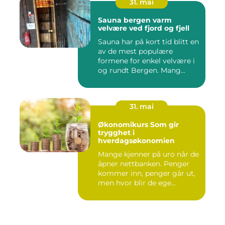
31. mai
Sauna bergen varm
velvære ved fjord og fjell
Sauna har på kort tid blitt en
av de mest populære
formene for enkel velvære i
og rundt Bergen. Mang...
31. mai
Økonomikurs Som gir
trygghet i
hverdagsøkonomien
Mange kjenner på uro når de
åpner nettbanken. Penger
kommer inn, penger går ut,
men hvor blir de ege...