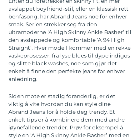
Enten du foretrekker en skinny fit, en mer
avslappet boyfriend-stil, eller en klassisk rett
benfasong, har Abrand Jeans noe for enhver
smak. Serien strekker seg fra den
ultramoderne ‘A High Skinny Ankle Basher’ til
den avslappede og komfortable ‘A 94 High
Straight’. Hver modell kommer med en rekke
vaskeprosesser, fra lyse blues til dype indigos
og slitte black washes, noe som gjør det
enkelt å finne den perfekte jeans for enhver
anledning.
Siden mote er stadig foranderlig, er det
viktig å vite hvordan du kan style dine
Abrand Jeans for å holde deg trendy. Et
enkelt tips er å kombinere dem med andre
iøynefallende trender. Prøv for eksempel å
style en ‘A High Skinny Ankle Basher’ med en