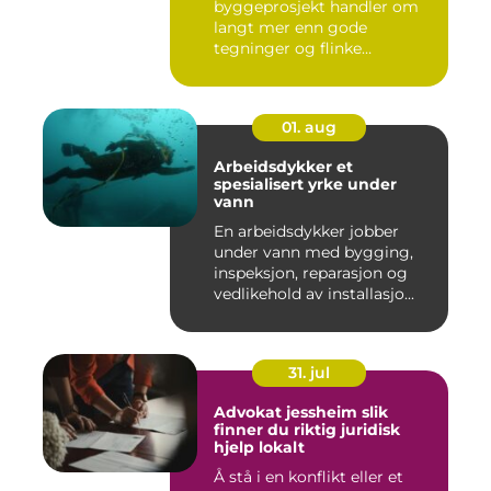
byggeprosjekt handler om
langt mer enn gode
tegninger og flinke
håndverkere. Norske...
01. aug
Arbeidsdykker et
spesialisert yrke under
vann
En arbeidsdykker jobber
under vann med bygging,
inspeksjon, reparasjon og
vedlikehold av installasjo...
31. jul
Advokat jessheim slik
finner du riktig juridisk
hjelp lokalt
Å stå i en konflikt eller et