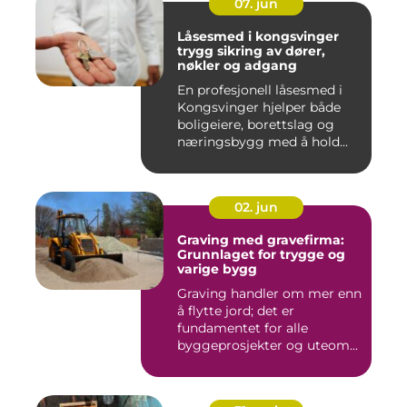
07. jun
Låsesmed i kongsvinger
trygg sikring av dører,
nøkler og adgang
En profesjonell låsesmed i
Kongsvinger hjelper både
boligeiere, borettslag og
næringsbygg med å hold...
02. jun
Graving med gravefirma:
Grunnlaget for trygge og
varige bygg
Graving handler om mer enn
å flytte jord; det er
fundamentet for alle
byggeprosjekter og uteom...