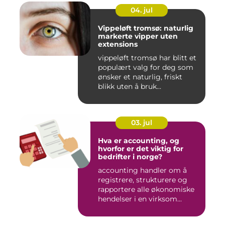
04. jul
Vippeløft tromsø: naturlig
markerte vipper uten
extensions
vippeløft tromsø har blitt et
populært valg for deg som
ønsker et naturlig, friskt
blikk uten å bruk...
03. jul
Hva er accounting, og
hvorfor er det viktig for
bedrifter i norge?
accounting handler om å
registrere, strukturere og
rapportere alle økonomiske
hendelser i en virksom...