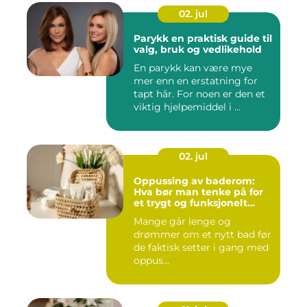
02. jul
Parykk en praktisk guide til
valg, bruk og vedlikehold
En parykk kan være mye
mer enn en erstatning for
tapt hår. For noen er den et
viktig hjelpemiddel i ...
02. jul
Oppussing av baderom:
Hva bør man tenke på for
et trygt og funksjonelt
baderom?
Mange går lenge og
drømmer om et nytt bad før
de faktisk setter i gang med
oppus...