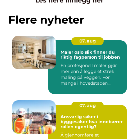
Les flere innlegg her
Flere nyheter
07. aug
Maler oslo slik finner du
riktig fagperson til jobben
En profesjonell maler gjør
mer enn å legge et strøk
maling på veggen. For
mange i hovedstaden
handle...
07. aug
Ansvarlig søker i
byggesaker hva innebærer
rollen egentlig?
Å gjennomføre et