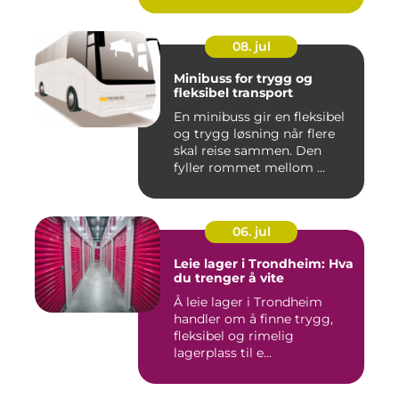
08. jul
Minibuss for trygg og
fleksibel transport
En minibuss gir en fleksibel
og trygg løsning når flere
skal reise sammen. Den
fyller rommet mellom ...
06. jul
Leie lager i Trondheim: Hva
du trenger å vite
Å leie lager i Trondheim
handler om å finne trygg,
fleksibel og rimelig
lagerplass til e...