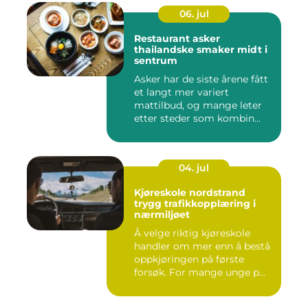
06. jul
Restaurant asker
thailandske smaker midt i
sentrum
Asker har de siste årene fått
et langt mer variert
mattilbud, og mange leter
etter steder som kombin...
04. jul
Kjøreskole nordstrand
trygg trafikkopplæring i
nærmiljøet
Å velge riktig kjøreskole
handler om mer enn å bestå
oppkjøringen på første
forsøk. For mange unge p...