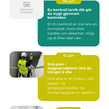
30. jun
Eu-kontroll larvik slik går
du trygt gjennom
kontrollen
En EU-kontroll er mer enn en
formalitet. Kontrollen
handler om sikkerhet, miljø
og at bilen skal vær...
13. jun
SHA-plan i
byggeprosjekter: Hva du
trenger å vite
SHA-plan er et lovkrav i alle
bygge- og
anleggsprosjekter, og
mange byggherrer opplever
den som b&ar...