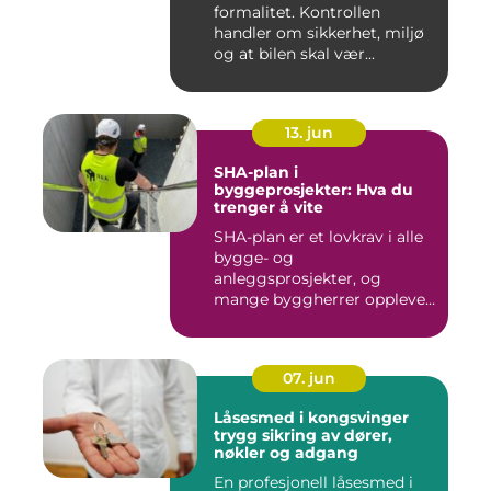
formalitet. Kontrollen
handler om sikkerhet, miljø
og at bilen skal vær...
13. jun
SHA-plan i
byggeprosjekter: Hva du
trenger å vite
SHA-plan er et lovkrav i alle
bygge- og
anleggsprosjekter, og
mange byggherrer opplever
den som b&ar...
07. jun
Låsesmed i kongsvinger
trygg sikring av dører,
nøkler og adgang
En profesjonell låsesmed i