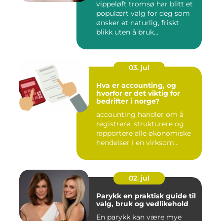
vippeløft tromsø har blitt et
populært valg for deg som
ønsker et naturlig, friskt
blikk uten å bruk...
03. jul
Hva er accounting, og
hvorfor er det viktig for
bedrifter i norge?
accounting handler om å
registrere, strukturere og
rapportere alle økonomiske
hendelser i en virksom...
02. jul
Parykk en praktisk guide til
valg, bruk og vedlikehold
En parykk kan være mye