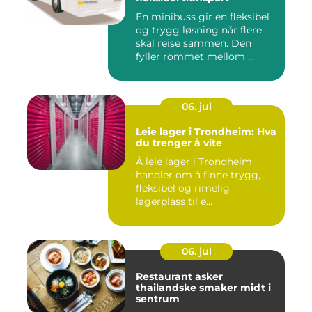
En minibuss gir en fleksibel
og trygg løsning når flere
skal reise sammen. Den
fyller rommet mellom ...
06. jul
Leie lager i Trondheim: Hva
du trenger å vite
Å leie lager i Trondheim
handler om å finne trygg,
fleksibel og rimelig
lagerplass til e...
06. jul
Restaurant asker
thailandske smaker midt i
sentrum