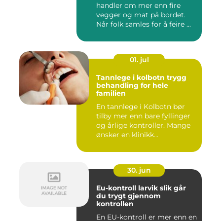
handler om mer enn fire
vegger og mat på bordet.
Når folk samles for å feire ...
01. jul
Tannlege i kolbotn trygg
behandling for hele
familien
En tannlege i Kolbotn bør
tilby mer enn bare fyllinger
og årlige kontroller. Mange
ønsker en klinikk...
30. jun
Eu-kontroll larvik slik går
du trygt gjennom
kontrollen
En EU-kontroll er mer enn en