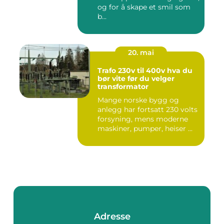
og for å skape et smil som
b...
20. mai
Trafo 230v til 400v hva du
bør vite før du velger
transformator
Mange norske bygg og
anlegg har fortsatt 230 volts
forsyning, mens moderne
maskiner, pumper, heiser ...
Adresse