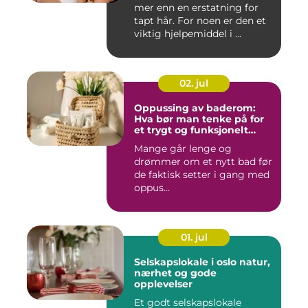
mer enn en erstatning for
tapt hår. For noen er den et
viktig hjelpemiddel i ...
02. jul
Oppussing av baderom:
Hva bør man tenke på for
et trygt og funksjonelt
baderom?
Mange går lenge og
drømmer om et nytt bad før
de faktisk setter i gang med
oppus...
01. jul
Selskapslokale i oslo natur,
nærhet og gode
opplevelser
Et godt selskapslokale