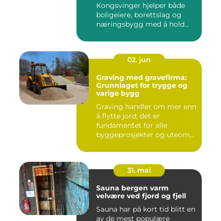
Kongsvinger hjelper både
boligeiere, borettslag og
næringsbygg med å hold...
02. jun
Graving med gravefirma:
Grunnlaget for trygge og
varige bygg
Graving handler om mer enn
å flytte jord; det er
fundamentet for alle
byggeprosjekter og uteom...
31. mai
Sauna bergen varm
velvære ved fjord og fjell
Sauna har på kort tid blitt en
av de mest populære