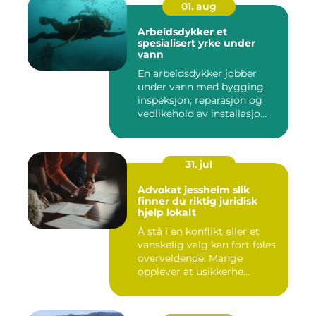
01. aug
Arbeidsdykker et
spesialisert yrke under
vann
En arbeidsdykker jobber
under vann med bygging,
inspeksjon, reparasjon og
vedlikehold av installasjo...
31. jul
Advokat jessheim slik
finner du riktig juridisk
hjelp lokalt
Å stå i en konflikt eller et
vanskelig valg kan fort føles
overveldende. Mange
opplever at usikkerhe...