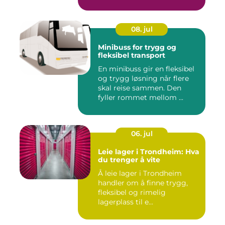
08. jul
Minibuss for trygg og
fleksibel transport
En minibuss gir en fleksibel
og trygg løsning når flere
skal reise sammen. Den
fyller rommet mellom ...
06. jul
Leie lager i Trondheim: Hva
du trenger å vite
Å leie lager i Trondheim
handler om å finne trygg,
fleksibel og rimelig
lagerplass til e...