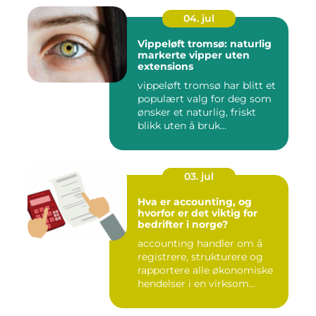
04. jul
Vippeløft tromsø: naturlig
markerte vipper uten
extensions
vippeløft tromsø har blitt et
populært valg for deg som
ønsker et naturlig, friskt
blikk uten å bruk...
03. jul
Hva er accounting, og
hvorfor er det viktig for
bedrifter i norge?
accounting handler om å
registrere, strukturere og
rapportere alle økonomiske
hendelser i en virksom...