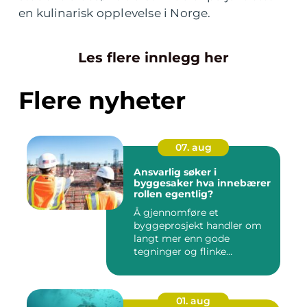
en kulinarisk opplevelse i Norge.
Les flere innlegg her
Flere nyheter
07. aug
Ansvarlig søker i
byggesaker hva innebærer
rollen egentlig?
Å gjennomføre et
byggeprosjekt handler om
langt mer enn gode
tegninger og flinke
håndverkere. Norske...
01. aug