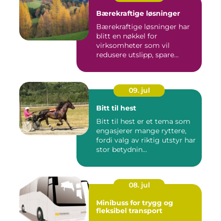
Bærekraftige løsninger
Bærekraftige løsninger har
blitt en nøkkel for
virksomheter som vil
redusere utslipp, spare
ressurse...
09. jul
Bitt til hest
Bitt til hest er et tema som
engasjerer mange ryttere,
fordi valg av riktig utstyr har
stor betydnin...
08. jul
Minibuss for trygg og
fleksibel transport