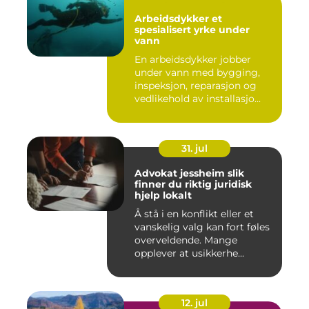
Arbeidsdykker et
spesialisert yrke under
vann
En arbeidsdykker jobber
under vann med bygging,
inspeksjon, reparasjon og
vedlikehold av installasjo...
31. jul
Advokat jessheim slik
finner du riktig juridisk
hjelp lokalt
Å stå i en konflikt eller et
vanskelig valg kan fort føles
overveldende. Mange
opplever at usikkerhe...
12. jul