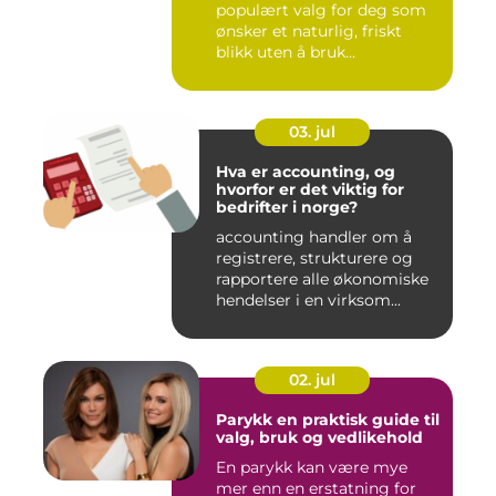
populært valg for deg som
ønsker et naturlig, friskt
blikk uten å bruk...
03. jul
Hva er accounting, og
hvorfor er det viktig for
bedrifter i norge?
accounting handler om å
registrere, strukturere og
rapportere alle økonomiske
hendelser i en virksom...
02. jul
Parykk en praktisk guide til
valg, bruk og vedlikehold
En parykk kan være mye
mer enn en erstatning for