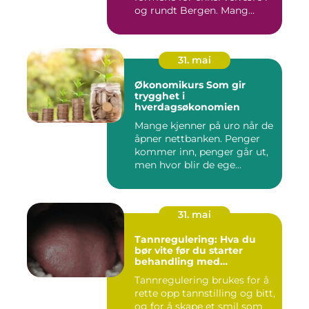
og rundt Bergen. Mang...
31. mai
Økonomikurs Som gir
trygghet i
hverdagsøkonomien
Mange kjenner på uro når de
åpner nettbanken. Penger
kommer inn, penger går ut,
men hvor blir de ege...
31. mai
Tannregulering: Hva du
bør vite før du starter
behandling med
reguleringstannlege
Tannregulering brukes for å
rette opp tannstilling og bitt,
og for å skape et smil som