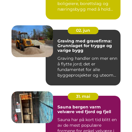
boligeiere, borettslag og
næringsbygg med å hold...
02. jun
Graving med gravefirma:
Grunnlaget for trygge og
varige bygg
Graving handler om mer enn
å flytte jord; det er
fundamentet for alle
byggeprosjekter og uteom...
31. mai
Sauna bergen varm
velvære ved fjord og fjell
Sauna har på kort tid blitt en
av de mest populære
formene for enkel velvære i