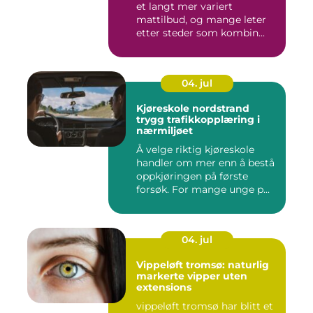
et langt mer variert
mattilbud, og mange leter
etter steder som kombin...
04. jul
Kjøreskole nordstrand
trygg trafikkopplæring i
nærmiljøet
Å velge riktig kjøreskole
handler om mer enn å bestå
oppkjøringen på første
forsøk. For mange unge p...
04. jul
Vippeløft tromsø: naturlig
markerte vipper uten
extensions
vippeløft tromsø har blitt et