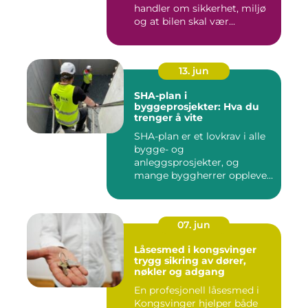
handler om sikkerhet, miljø
og at bilen skal vær...
13. jun
SHA-plan i
byggeprosjekter: Hva du
trenger å vite
SHA-plan er et lovkrav i alle
bygge- og
anleggsprosjekter, og
mange byggherrer opplever
den som b&ar...
07. jun
Låsesmed i kongsvinger
trygg sikring av dører,
nøkler og adgang
En profesjonell låsesmed i
Kongsvinger hjelper både