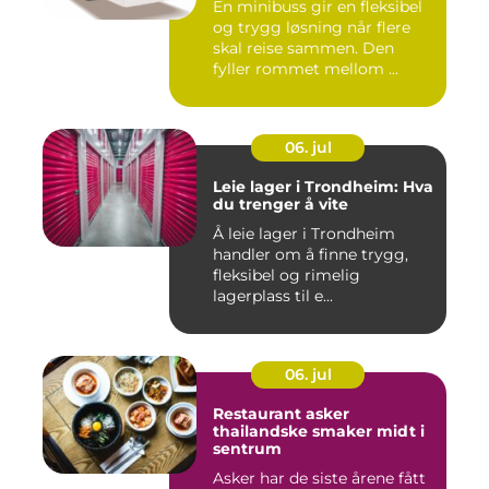
En minibuss gir en fleksibel
og trygg løsning når flere
skal reise sammen. Den
fyller rommet mellom ...
06. jul
Leie lager i Trondheim: Hva
du trenger å vite
Å leie lager i Trondheim
handler om å finne trygg,
fleksibel og rimelig
lagerplass til e...
06. jul
Restaurant asker
thailandske smaker midt i
sentrum
Asker har de siste årene fått