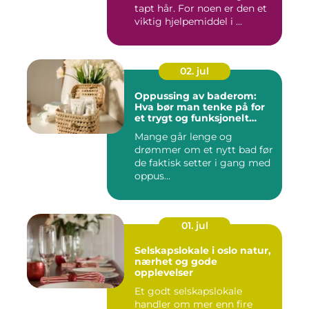
tapt hår. For noen er den et
viktig hjelpemiddel i ...
02. jul
Oppussing av baderom:
Hva bør man tenke på for
et trygt og funksjonelt
baderom?
Mange går lenge og
drømmer om et nytt bad før
de faktisk setter i gang med
oppus...
01. jul
Selskapslokale i oslo natur,
nærhet og gode
opplevelser
Et godt selskapslokale
handler om mer enn fire