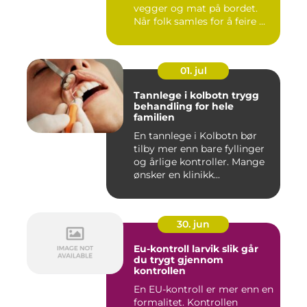
vegger og mat på bordet.
Når folk samles for å feire ...
01. jul
Tannlege i kolbotn trygg
behandling for hele
familien
En tannlege i Kolbotn bør
tilby mer enn bare fyllinger
og årlige kontroller. Mange
ønsker en klinikk...
30. jun
Eu-kontroll larvik slik går
du trygt gjennom
kontrollen
En EU-kontroll er mer enn en
formalitet. Kontrollen