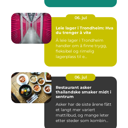
06. jul
Leie lager i Trondheim: Hva
du trenger å vite
Å leie lager i Trondheim
handler om å finne trygg,
fleksibel og rimelig
lagerplass til e...
06. jul
Restaurant asker
thailandske smaker midt i
sentrum
Asker har de siste årene fått
et langt mer variert
mattilbud, og mange leter
etter steder som kombin...