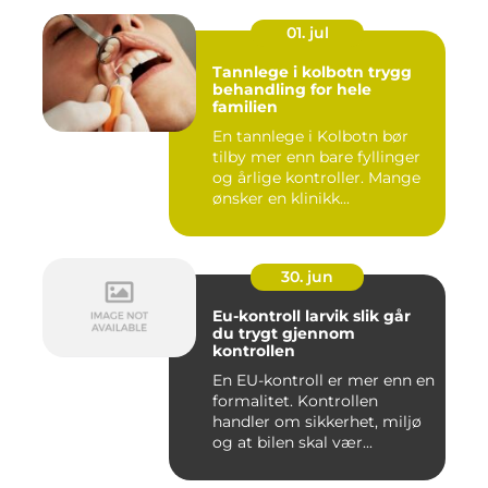
01. jul
Tannlege i kolbotn trygg
behandling for hele
familien
En tannlege i Kolbotn bør
tilby mer enn bare fyllinger
og årlige kontroller. Mange
ønsker en klinikk...
30. jun
Eu-kontroll larvik slik går
du trygt gjennom
kontrollen
En EU-kontroll er mer enn en
formalitet. Kontrollen
handler om sikkerhet, miljø
og at bilen skal vær...