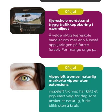
04. jul
Kjøreskole nordstrand
trygg trafikkopplæring i
nærmiljøet
Å velge riktig kjøreskole
handler om mer enn å bestå
oppkjøringen på første
forsøk. For mange unge p...
04. jul
Vippeløft tromsø: naturlig
markerte vipper uten
extensions
vippeløft tromsø har blitt et
populært valg for deg som
ønsker et naturlig, friskt
blikk uten å bruk...