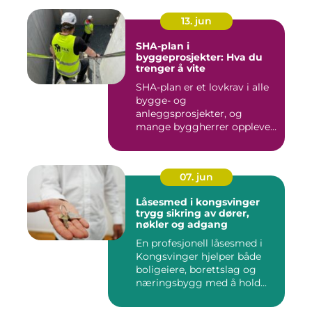
13. jun
SHA-plan i
byggeprosjekter: Hva du
trenger å vite
SHA-plan er et lovkrav i alle
bygge- og
anleggsprosjekter, og
mange byggherrer opplever
den som b&ar...
07. jun
Låsesmed i kongsvinger
trygg sikring av dører,
nøkler og adgang
En profesjonell låsesmed i
Kongsvinger hjelper både
boligeiere, borettslag og
næringsbygg med å hold...