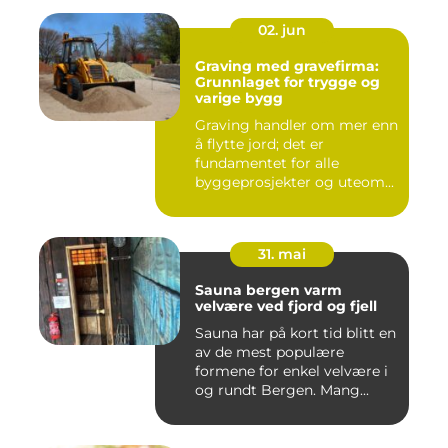
02. jun
Graving med gravefirma:
Grunnlaget for trygge og
varige bygg
Graving handler om mer enn
å flytte jord; det er
fundamentet for alle
byggeprosjekter og uteom...
31. mai
Sauna bergen varm
velvære ved fjord og fjell
Sauna har på kort tid blitt en
av de mest populære
formene for enkel velvære i
og rundt Bergen. Mang...