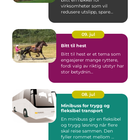
blitt en nøkkel for
virksomheter som vil
redusere utslipp, spare
ressurse...
09. jul
Bitt til hest
Bitt til hest er et tema som
engasjerer mange ryttere,
fordi valg av riktig utstyr har
stor betydnin...
08. jul
Minibuss for trygg og
fleksibel transport
En minibuss gir en fleksibel
og trygg løsning når flere
skal reise sammen. Den
fyller rommet mellom ...