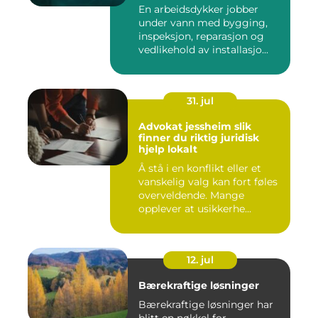
En arbeidsdykker jobber
under vann med bygging,
inspeksjon, reparasjon og
vedlikehold av installasjo...
31. jul
Advokat jessheim slik
finner du riktig juridisk
hjelp lokalt
Å stå i en konflikt eller et
vanskelig valg kan fort føles
overveldende. Mange
opplever at usikkerhe...
12. jul
Bærekraftige løsninger
Bærekraftige løsninger har