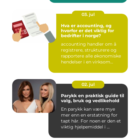
03. jul
Hva er accounting, og
hvorfor er det viktig for
bedrifter i norge?
accounting handler om å
registrere, strukturere og
rapportere alle økonomiske
hendelser i en virksom...
02. jul
Parykk en praktisk guide til
valg, bruk og vedlikehold
En parykk kan være mye
mer enn en erstatning for
tapt hår. For noen er den et
viktig hjelpemiddel i ...