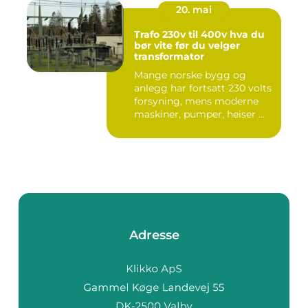
20. mai
Trafo 230v til 400v hva du
bør vite før du velger
transformator
Mange norske bygg og
anlegg har fortsatt 230 volts
forsyning, mens moderne
maskiner, pumper, heiser ...
Adresse