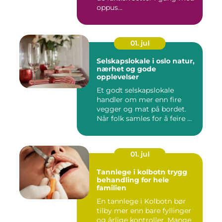
oppus...
01. jul
Selskapslokale i oslo natur,
nærhet og gode
opplevelser
Et godt selskapslokale
handler om mer enn fire
vegger og mat på bordet.
Når folk samles for å feire ...
01. jul
Tannlege i kolbotn trygg
behandling for hele
familien
En tannlege i Kolbotn bør
tilby mer enn bare fyllinger
og årlige kontroller. Mange