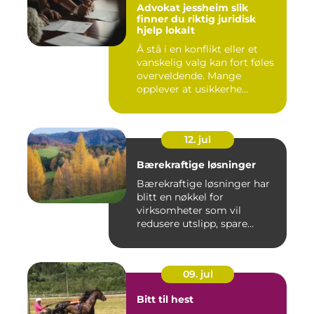
Advokat jessheim slik
finner du riktig juridisk
hjelp lokalt
Å stå i en konflikt eller et
vanskelig valg kan fort føles
overveldende. Mange
opplever at usikkerhe...
12. jul
Bærekraftige løsninger
Bærekraftige løsninger har
blitt en nøkkel for
virksomheter som vil
redusere utslipp, spare
ressurse...
09. jul
Bitt til hest