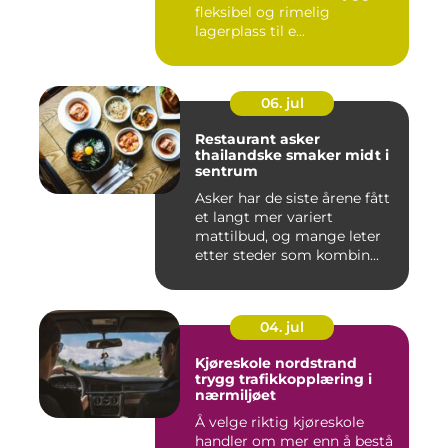
fleksibel og rimelig
lagerplass til e...
06. jul
Restaurant asker
thailandske smaker midt i
sentrum
Asker har de siste årene fått
et langt mer variert
mattilbud, og mange leter
etter steder som kombin...
04. jul
Kjøreskole nordstrand
trygg trafikkopplæring i
nærmiljøet
Å velge riktig kjøreskole
handler om mer enn å bestå