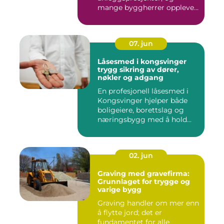
mange byggherrer opplever
den som b&ar...
07. jun
Låsesmed i kongsvinger
trygg sikring av dører,
nøkler og adgang
En profesjonell låsesmed i
Kongsvinger hjelper både
boligeiere, borettslag og
næringsbygg med å hold...
02. jun
Graving med gravefirma:
Grunnlaget for trygge og
varige bygg
Graving handler om mer enn
å flytte jord; det er
fundamentet for alle