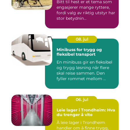
Bitt til hest er et tema som
engasjerer mange ryttere,
fordi valg av riktig utstyr har
stor betydnin...
08. jul
Minibuss for trygg og
fleksibel transport
En minibuss gir en fleksibel
og trygg løsning når flere
skal reise sammen. Den
fyller rommet mellom ...
06. jul
Leie lager i Trondheim: Hva
du trenger å vite
Å leie lager i Trondheim
handler om å finne trygg,