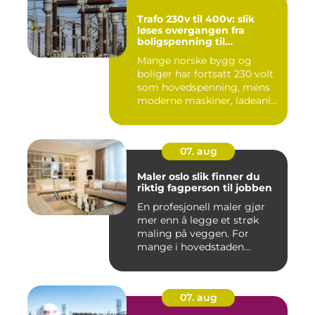
Trafo 230v til 400v: slik
løses overgangen fra
boligspenning til
industristandard
Mange norske bygg og
boliger har fortsatt 230 volt
som hovedspenning, mens
moderne maskiner, ladeanl...
07. aug
Maler oslo slik finner du
riktig fagperson til jobben
En profesjonell maler gjør
mer enn å legge et strøk
maling på veggen. For
mange i hovedstaden
handle...
07. aug