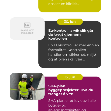
ønsker en klinikk...
30. jun
Eu-kontroll larvik slik går
du trygt gjennom
kontrollen
En EU-kontroll er mer enn en
formalitet. Kontrollen
handler om sikkerhet, miljø
og at bilen skal vær...
13. jun
SHA-plan i
byggeprosjekter: Hva du
trenger å vite
SHA-plan er et lovkrav i alle
bygge- og
anleggsprosjekter, og