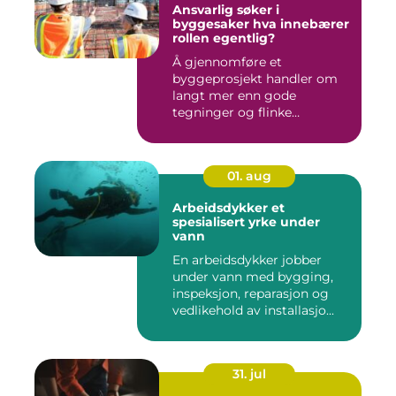
Ansvarlig søker i
byggesaker hva innebærer
rollen egentlig?
Å gjennomføre et
byggeprosjekt handler om
langt mer enn gode
tegninger og flinke
håndverkere. Norske...
01. aug
Arbeidsdykker et
spesialisert yrke under
vann
En arbeidsdykker jobber
under vann med bygging,
inspeksjon, reparasjon og
vedlikehold av installasjo...
31. jul