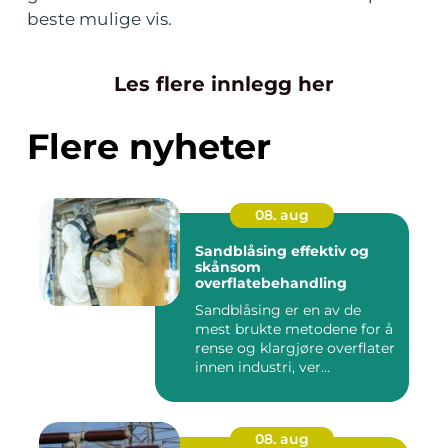
beste mulige vis.
Les flere innlegg her
Flere nyheter
08. aug
Sandblåsing effektiv og
skånsom
overflatebehandling
Sandblåsing er en av de
mest brukte metodene for å
rense og klargjøre overflater
innen industri, ver...
08. aug