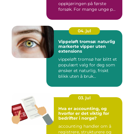
oppkjøringen på første
forsøk. For mange unge p...
04. jul
Vippeløft tromsø: naturlig
markerte vipper uten
extensions
vippeløft tromsø har blitt et
populært valg for deg som
ønsker et naturlig, friskt
blikk uten å bruk...
03. jul
Hva er accounting, og
hvorfor er det viktig for
bedrifter i norge?
accounting handler om å
registrere, strukturere og