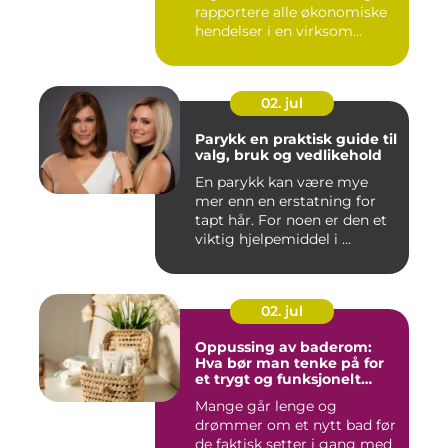
rapportere alle økonomiske
hendelser i en virksom...
02. jul
Parykk en praktisk guide til
valg, bruk og vedlikehold
En parykk kan være mye
mer enn en erstatning for
tapt hår. For noen er den et
viktig hjelpemiddel i ...
02. jul
Oppussing av baderom:
Hva bør man tenke på for
et trygt og funksjonelt
baderom?
Mange går lenge og
drømmer om et nytt bad før
de faktisk setter i gang med