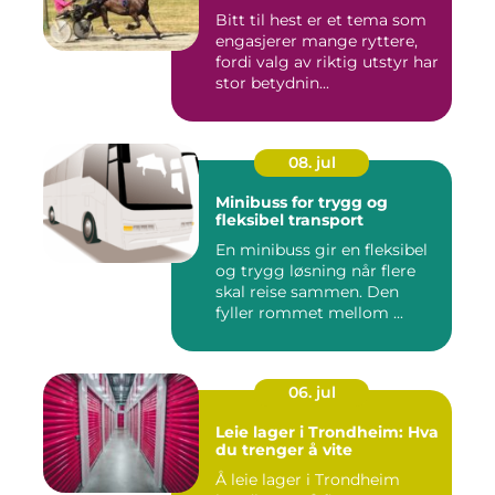
Bitt til hest er et tema som
engasjerer mange ryttere,
fordi valg av riktig utstyr har
stor betydnin...
08. jul
Minibuss for trygg og
fleksibel transport
En minibuss gir en fleksibel
og trygg løsning når flere
skal reise sammen. Den
fyller rommet mellom ...
06. jul
Leie lager i Trondheim: Hva
du trenger å vite
Å leie lager i Trondheim