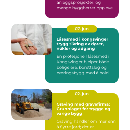
anleggsprosjekter, og
mange byggherrer opplever
den som b&ar...
07. jun
Låsesmed i kongsvinger
trygg sikring av dører,
nøkler og adgang
En profesjonell låsesmed i
Kongsvinger hjelper både
boligeiere, borettslag og
næringsbygg med å hold...
02. jun
Graving med gravefirma:
Grunnlaget for trygge og
varige bygg
Graving handler om mer enn
å flytte jord; det er