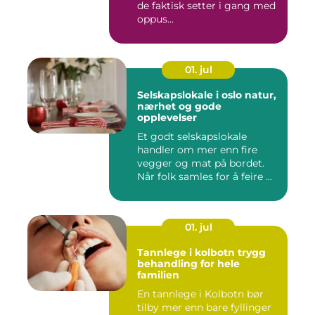
de faktisk setter i gang med
oppus...
01. jul
Selskapslokale i oslo natur,
nærhet og gode
opplevelser
Et godt selskapslokale
handler om mer enn fire
vegger og mat på bordet.
Når folk samles for å feire ...
01. jul
Tannlege i kolbotn trygg
behandling for hele
familien
En tannlege i Kolbotn bør
tilby mer enn bare fyllinger