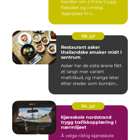
handler om å finne trygg,
fleksibel og rimelig
lagerplass til e...
06. jul
Restaurant asker
thailandske smaker midt i
sentrum
Asker har de siste årene fått
et langt mer variert
mattilbud, og mange leter
etter steder som kombin...
04. jul
Kjøreskole nordstrand
trygg trafikkopplæring i
nærmiljøet
Å velge riktig kjøreskole