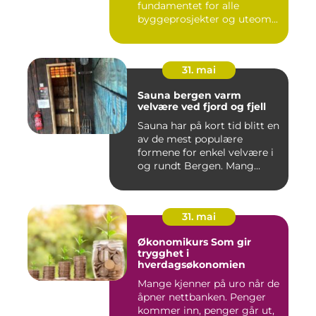
fundamentet for alle
byggeprosjekter og uteom...
31. mai
Sauna bergen varm
velvære ved fjord og fjell
Sauna har på kort tid blitt en
av de mest populære
formene for enkel velvære i
og rundt Bergen. Mang...
31. mai
Økonomikurs Som gir
trygghet i
hverdagsøkonomien
Mange kjenner på uro når de
åpner nettbanken. Penger
kommer inn, penger går ut,