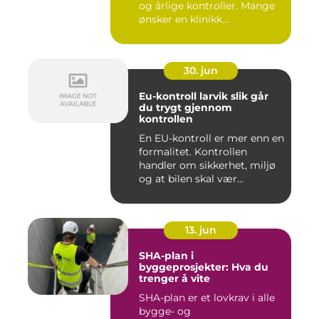
og årlige kontroller. Mange
ønsker en klinikk...
30. jun
Eu-kontroll larvik slik går
du trygt gjennom
kontrollen
En EU-kontroll er mer enn en
formalitet. Kontrollen
handler om sikkerhet, miljø
og at bilen skal vær...
13. jun
SHA-plan i
byggeprosjekter: Hva du
trenger å vite
SHA-plan er et lovkrav i alle
bygge- og