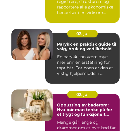
registrere, strukturere og
rapportere alle økonomiske
hendelser i en virksom...
02. jul
Parykk en praktisk guide til
valg, bruk og vedlikehold
En parykk kan være mye
mer enn en erstatning for
tapt hår. For noen er den et
viktig hjelpemiddel i ...
02. jul
Oppussing av baderom:
Hva bør man tenke på for
et trygt og funksjonelt
baderom?
Mange går lenge og
drømmer om et nytt bad før