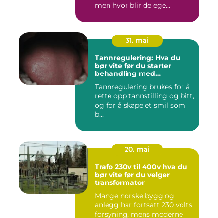
men hvor blir de ege...
31. mai
Tannregulering: Hva du
bør vite før du starter
behandling med
reguleringstannlege
Tannregulering brukes for å
rette opp tannstilling og bitt,
og for å skape et smil som
b...
20. mai
Trafo 230v til 400v hva du
bør vite før du velger
transformator
Mange norske bygg og
anlegg har fortsatt 230 volts
forsyning, mens moderne