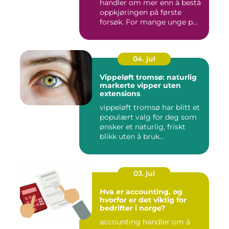
handler om mer enn å bestå
oppkjøringen på første
forsøk. For mange unge p...
04. jul
Vippeløft tromsø: naturlig
markerte vipper uten
extensions
vippeløft tromsø har blitt et
populært valg for deg som
ønsker et naturlig, friskt
blikk uten å bruk...
03. jul
Hva er accounting, og
hvorfor er det viktig for
bedrifter i norge?
accounting handler om å