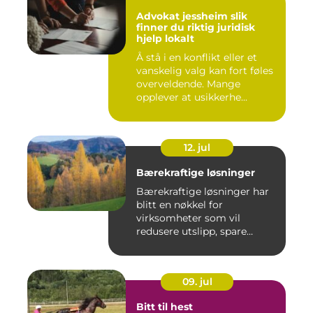
Advokat jessheim slik
finner du riktig juridisk
hjelp lokalt
Å stå i en konflikt eller et
vanskelig valg kan fort føles
overveldende. Mange
opplever at usikkerhe...
12. jul
Bærekraftige løsninger
Bærekraftige løsninger har
blitt en nøkkel for
virksomheter som vil
redusere utslipp, spare
ressurse...
09. jul
Bitt til hest