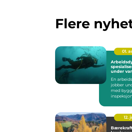
Flere nyhe
01. 
Arbeidsdyk
spesialise
under va
En arbeid
jobber un
med bygg
inspeksjon
og vedlik
installasjo.
12. j
Bærekraf