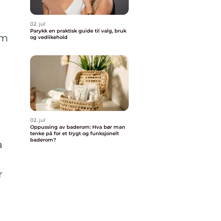
02. jul
Parykk en praktisk guide til valg, bruk
om
og vedlikehold
02. jul
Oppussing av baderom: Hva bør man
tenke på for et trygt og funksjonelt
baderom?
a
r