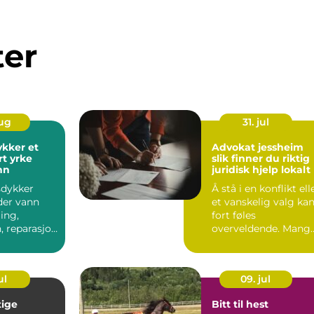
ter
aug
31. jul
ker et
Advokat jessheim
rt yrke
slik finner du riktig
nn
juridisk hjelp lokalt
sdykker
Å stå i en konflikt ell
der vann
et vanskelig valg ka
ing,
fort føles
, reparasjon
overveldende. Mang
ehold av
opplever at
..
usikkerhe...
ul
09. jul
tige
Bitt til hest