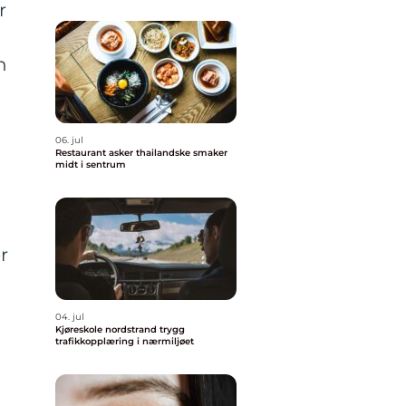
r
n
06. jul
Restaurant asker thailandske smaker
midt i sentrum
r
04. jul
Kjøreskole nordstrand trygg
trafikkopplæring i nærmiljøet