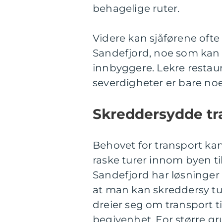
behagelige ruter.
Videre kan sjåførene ofte
Sandefjord, noe som kan 
innbyggere. Lekre restaur
severdigheter er bare no
Skreddersydde tr
Behovet for transport kan 
raske turer innom byen ti
Sandefjord har løsninger f
at man kan skreddersy tur
dreier seg om transport ti
begivenhet. For større gru