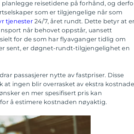
tt å planlegge reisetidene på forhånd, og derfo
rtselskaper som er tilgjengelige når som
yr tjenester
24/7, året rundt. Dette betyr at e
ansport når behovet oppstår, uansett
ielt for de som har flyavganger tidlig om
sent, er døgnet-rundt-tilgjengelighet en
t drar passasjerer nytte av fastpriser. Disse
lik at ingen blir overrasket av ekstra kostnade
ønsker en mer spesifisert pris kan
 for å estimere kostnaden nøyaktig.