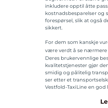
inkludere opptil åtte pas
kostnadsbesparelser og s
forespørsel, slik at også 
sikkert.
For dem som kanskje vurde
være verdt å se nærmere
Deres brukervennlige best
kvalitetstjenester gjør de
smidig og pålitelig trans
ser etter et transportsel
Vestfold-TaxiLine en god 
Le