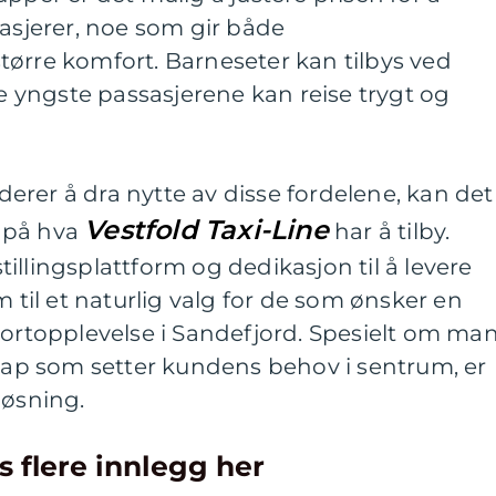
sasjerer, noe som gir både
tørre komfort. Barneseter kan tilbys ved
de yngste passasjerene kan reise trygt og
rer å dra nytte av disse fordelene, kan det
Vestfold Taxi-Line
 på hva
har å tilby.
illingsplattform og dedikasjon til å levere
m til et naturlig valg for de som ønsker en
portopplevelse i Sandefjord. Spesielt om ma
skap som setter kundens behov i sentrum, er
løsning.
s flere innlegg her