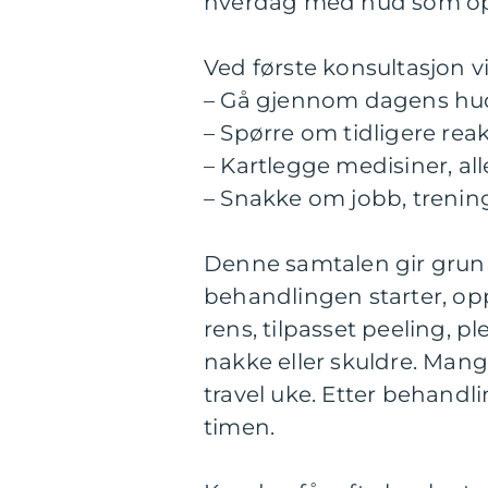
hverdag med hud som op
Ved første konsultasjon v
– Gå gjennom dagens hud
– Spørre om tidligere rea
– Kartlegge medisiner, a
– Snakke om jobb, trenin
Denne samtalen gir grunnl
behandlingen starter, op
rens, tilpasset peeling, p
nakke eller skuldre. Man
travel uke. Etter behandli
timen.