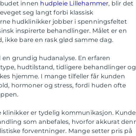
ilbudet innen
hudpleie Lillehammer
, blir det
eveget seg langt forbi klassisk
ne hudklinikker jobber i spenningsfeltet
nsk inspirerte behandlinger. Målet er en
d, ikke bare en rask glød samme dag.
 en grundig hudanalyse. En erfaren
type, hudtilstand, tidligere behandlinger og
kes hjemme. I mange tilfeller får kunden
ld, hormoner og stress, fordi huden ofte
roppen.
e klinikker er tydelig kommunikasjon. Kund
handling som anbefales, hvorfor akkurat den
listiske forventninger. Mange setter pris på