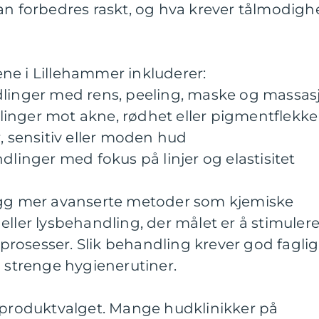
an forbedres raskt, og hva krever tålmodigh
ne i Lillehammer inkluderer:
dlinger med rens, peeling, maske og massas
inger mot akne, rødhet eller pigmentflekke
r, sensitiv eller moden hud
nger med fokus på linjer og elastisitet
tillegg mer avanserte metoder som kjemiske
eller lysbehandling, der målet er å stimuler
rosesser. Slik behandling krever god faglig
g strenge hygienerutiner.
r produktvalget. Mange hudklinikker på