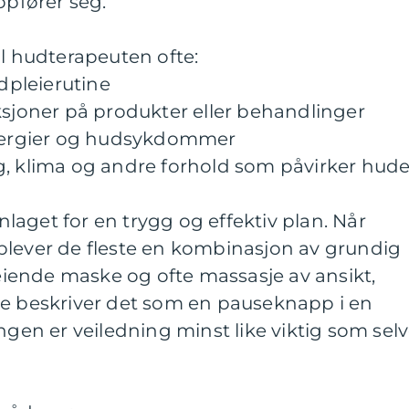
pfører seg.
il hudterapeuten ofte:
pleierutine
ksjoner på produkter eller behandlinger
llergier og hudsykdommer
g, klima og andre forhold som påvirker hud
aget for en trygg og effektiv plan. Når
plever de fleste en kombinasjon av grundig
leiende maske og ofte massasje av ansikt,
ge beskriver det som en pauseknapp i en
ngen er veiledning minst like viktig som sel