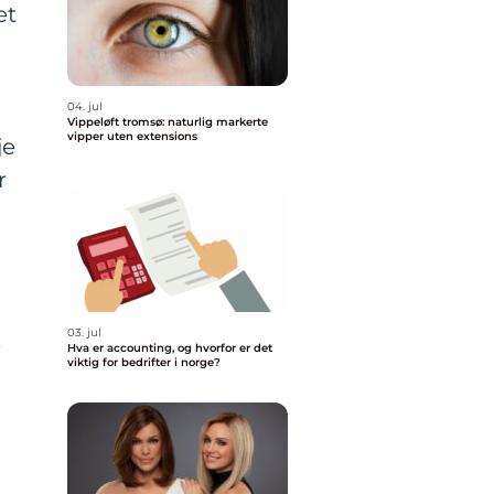
et
04. jul
Vippeløft tromsø: naturlig markerte
vipper uten extensions
je
r
03. jul
e
Hva er accounting, og hvorfor er det
viktig for bedrifter i norge?