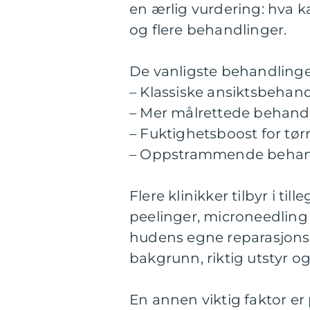
en ærlig vurdering: hva k
og flere behandlinger.
De vanligste behandlinge
– Klassiske ansiktsbehan
– Mer målrettede behandl
– Fuktighetsboost for tør
– Oppstrammende behandli
Flere klinikker tilbyr i 
peelinger, microneedling 
hudens egne reparasjonsp
bakgrunn, riktig utstyr o
En annen viktig faktor e