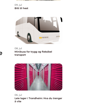
09. jul
Bitt til hest
08. jul
e
Minibuss for trygg og fleksibel
transport
06. jul
Leie lager i Trondheim: Hva du trenger
å vite