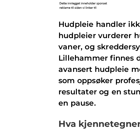
Hudpleie handler ik
hudpleier vurderer hu
vaner, og skreddersy
Lillehammer finnes d
avansert hudpleie m
som oppsøker profesj
resultater og en stun
en pause.
Hva kjennetegner