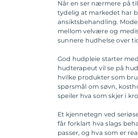
Når en ser nærmere på t
tydelig at markedet har b
ansiktsbehandling. Moder
mellom velvære og medisi
sunnere hudhelse over ti
God hudpleie starter med
hudterapeut vil se på hud
hvilke produkter som bru
spørsmål om søvn, kostho
speiler hva som skjer i k
Et kjennetegn ved seriøs
får forklart hva slags be
passer, og hva som er rea