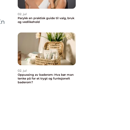
02. jul
Parykk en praktisk guide til valg, bruk
En
og vedlikehold
02. jul
Oppussing av baderom: Hva bør man
tenke på for et trygt og funksjonelt
baderom?