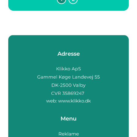
en fleksibilitet og
tilgjengelighet som
tradisjonelle
klasseromslø...
Adresse
web:
www.klikko.dk
Menu
Reklame