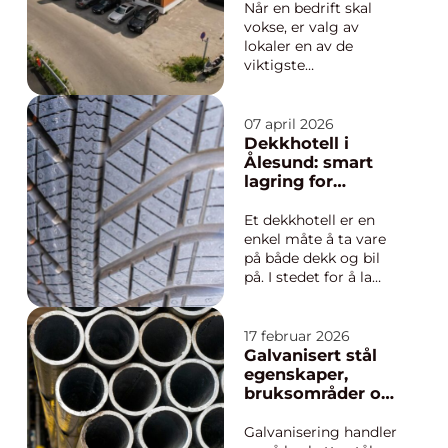
Når en bedrift skal
vokse, er valg av
lokaler en av de
viktigste
beslutningene. Riktige
lokaler gir bedre
arbeidsflyt, fornøyde
07 april 2026
ansatte og et mer
Dekkhotell i
profesjonelt inntrykk
Ålesund: smart
ut mot kunder og
lagring for
samarbeidspartnere.
tryggere kjøring
Feil valg kan derimot
Et dekkhotell er en
gi unødvendige
enkel måte å ta vare
kostnade...
på både dekk og bil
på. I stedet for å la
hjulene støve ned i en
kald kjeller eller
presset inn i en
17 februar 2026
allerede full garasje,
Galvanisert stål
overlates lagring og
egenskaper,
kontroll til fagfolk. For
bruksområder og
mange bileiere i
begrensninger
Ålesund-området
Galvanisering handler
handl...