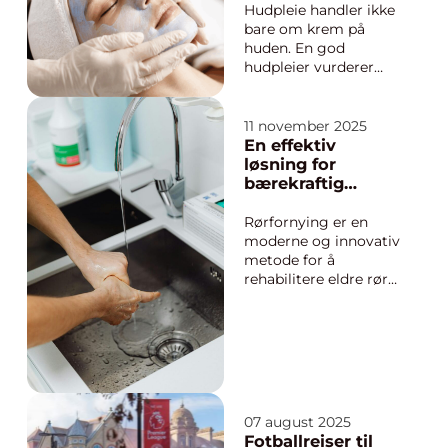
planlegges, skal
Hudpleie handler ikke
beslutningene bygge
bare om krem på
på kunnskap, i...
huden. En god
hudpleier vurderer
hudens tilstand,
livsstil, stressnivå og
vaner, og skreddersyr
11 november 2025
behandling og
En effektiv
produkter derfra. I
løsning for
Lillehammer finnes
bærekraftig
det flere klinikker som
rørfornying
kombinerer avansert
Rørfornying er en
hudplei...
moderne og innovativ
metode for å
rehabilitere eldre rør
uten behov for
utgraving. Denne
miljøvennlige
tilnærmingen er i ferd
med å revolusjonere
måten vi
vedlikeholder og
07 august 2025
oppgraderer v&a...
Fotballreiser til