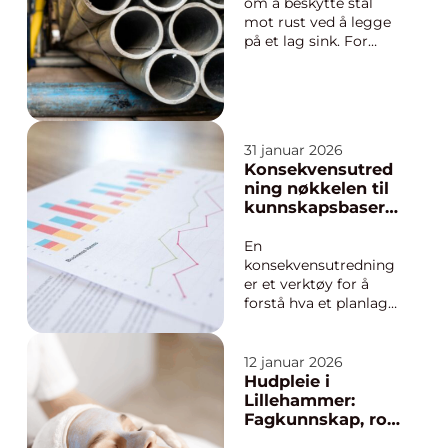
om å beskytte stål
mot rust ved å legge
på et lag sink. For
mange bruksområder
gir dette en
kombinasjon av
styrke, slitestyrke og
korrosjonsbeskyttelse
31 januar 2026
som passer svært
Konsekvensutred
godt. Samtidig finnes
ning nøkkelen til
det flere typer
kunnskapsbasert
galvanisering, med
e beslutninger
ul...
En
konsekvensutredning
er et verktøy for å
forstå hva et planlagt
tiltak vil bety for
natur, miljø og
samfunn før
12 januar 2026
anleggsarbeidet
Hudpleie i
starter. Når nye veier,
Lillehammer:
boligfelt, kraftanlegg
Fagkunnskap, ro
eller industriområder
og resultater