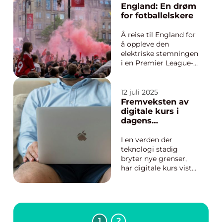
England: En drøm
for fotballelskere
Å reise til England for
å oppleve den
elektriske stemningen
i en Premier League-
kamp er drømmen for
mange fotballfans.
Her, midt i fotballens
12 juli 2025
hjemland, finner du en
Fremveksten av
kultur så
digitale kurs i
gjennomsyret av
dagens
fotball at den setter
læringslandskap
sitt preg p&...
I en verden der
teknologi stadig
bryter nye grenser,
har digitale kurs vist
seg å være en
hjørnestein i den
moderne
utdanningsrevolusjon
en. Disse kursene gir
1
2