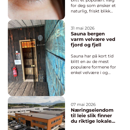
blitt et populært valg
for deg som ønsker et
naturlig, friskt blikk
uten å bruke tunge
maskaraer eller
kunstige vipper.
31 mai 2026
Behandlingen går ut
Sauna bergen
på å løfte, bøye og
varm velvære ved
fikserer dine egen
fjord og fjell
vipper slik at de
fremstår lenger,
Sauna har på kort tid
fyldigere og me...
blitt en av de mest
populære formene for
enkel velvære i og
rundt Bergen. Mange
ønsker en pause fra
hverdagens tempo,
men uten å måtte
reise langt eller bruke
07 mai 2026
en hel dag på spa. Da
Næringseiendom
er en sauna bergen-
til leie slik finner
opplevelse et
du riktige lokaler
tilgjengelig o...
for bedriften