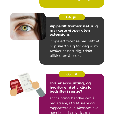
04. jul
Vippeløft tromsø: naturlig
markerte vipper uten
extensions
vippeløft tromsø har blitt et
populært valg for deg som
ønsker et naturlig, friskt
blikk uten å bruk...
03. jul
Hva er accounting, og
hvorfor er det viktig for
bedrifter i norge?
accounting handler om å
registrere, strukturere og
rapportere alle økonomiske
hendelser i en virksom...