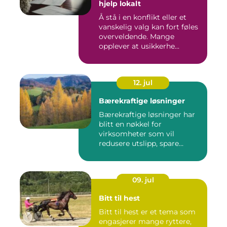
hjelp lokalt
Å stå i en konflikt eller et
vanskelig valg kan fort føles
overveldende. Mange
opplever at usikkerhe...
12. jul
Bærekraftige løsninger
Bærekraftige løsninger har
blitt en nøkkel for
virksomheter som vil
redusere utslipp, spare
ressurse...
09. jul
Bitt til hest
Bitt til hest er et tema som
engasjerer mange ryttere,