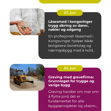
07. jun
Låsesmed i kongsvinger
trygg sikring av dører,
nøkler og adgang
En profesjonell låsesmed i
Kongsvinger hjelper både
boligeiere, borettslag og
næringsbygg med å hold...
02. jun
Graving med gravefirma:
Grunnlaget for trygge og
varige bygg
Graving handler om mer enn
å flytte jord; det er
fundamentet for alle
byggeprosjekter og uteom...