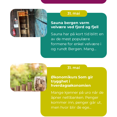
31. mai
Sauna bergen varm
velvære ved fjord og fjell
Sauna har på kort tid blitt en
av de mest populære
formene for enkel velvære i
og rundt Bergen. Mang...
31. mai
Økonomikurs Som gir
trygghet i
hverdagsøkonomien
Mange kjenner på uro når de
åpner nettbanken. Penger
kommer inn, penger går ut,
men hvor blir de ege...