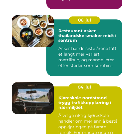
06. jul
Restaurant asker
thailandske smaker midt i
sentrum
Asker har de siste årene fått
et langt mer variert
mattilbud, og mange leter
etter steder som kombin...
04. jul
Kjøreskole nordstrand
trygg trafikkopplæring i
nærmiljøet
Å velge riktig kjøreskole
handler om mer enn å bestå
oppkjøringen på første
forsøk. For mange unge p...