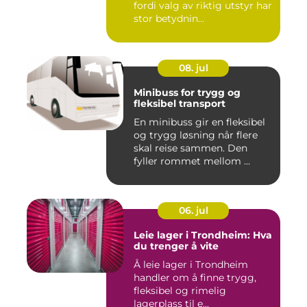
fordi valg av riktig utstyr har
stor betydnin...
08. jul
Minibuss for trygg og
fleksibel transport
En minibuss gir en fleksibel
og trygg løsning når flere
skal reise sammen. Den
fyller rommet mellom ...
06. jul
Leie lager i Trondheim: Hva
du trenger å vite
Å leie lager i Trondheim
handler om å finne trygg,
fleksibel og rimelig
lagerplass til e...