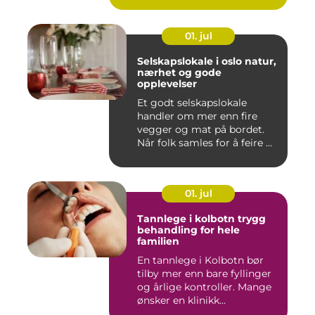
01. jul
Selskapslokale i oslo natur,
nærhet og gode
opplevelser
Et godt selskapslokale
handler om mer enn fire
vegger og mat på bordet.
Når folk samles for å feire ...
01. jul
Tannlege i kolbotn trygg
behandling for hele
familien
En tannlege i Kolbotn bør
tilby mer enn bare fyllinger
og årlige kontroller. Mange
ønsker en klinikk...