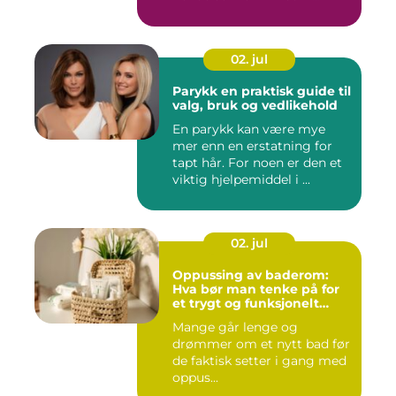
02. jul
Parykk en praktisk guide til
valg, bruk og vedlikehold
En parykk kan være mye
mer enn en erstatning for
tapt hår. For noen er den et
viktig hjelpemiddel i ...
02. jul
Oppussing av baderom:
Hva bør man tenke på for
et trygt og funksjonelt
baderom?
Mange går lenge og
drømmer om et nytt bad før
de faktisk setter i gang med
oppus...