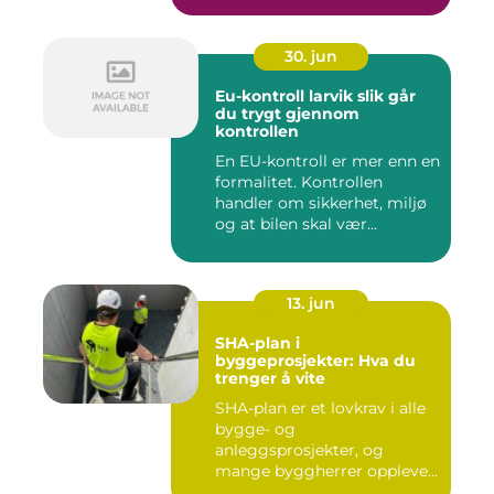
30. jun
Eu-kontroll larvik slik går
du trygt gjennom
kontrollen
En EU-kontroll er mer enn en
formalitet. Kontrollen
handler om sikkerhet, miljø
og at bilen skal vær...
13. jun
SHA-plan i
byggeprosjekter: Hva du
trenger å vite
SHA-plan er et lovkrav i alle
bygge- og
anleggsprosjekter, og
mange byggherrer opplever
den som b&ar...