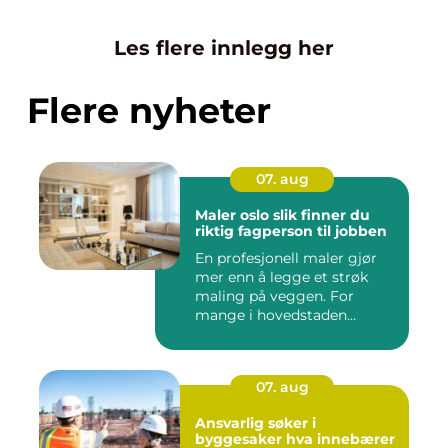
Les flere innlegg her
Flere nyheter
07. aug
Maler oslo slik finner du
riktig fagperson til jobben
En profesjonell maler gjør
mer enn å legge et strøk
maling på veggen. For
mange i hovedstaden
handle...
07. aug
Ansvarlig søker i
byggesaker hva innebærer