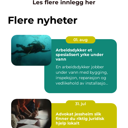
Les flere innlegg her
Flere nyheter
01. aug
Arbeidsdykker et
spesialisert yrke under
vann
En arbeidsdykker jobber
under vann med bygging,
inspeksjon, reparasjon og
vedlikehold av installasjo...
31. jul
Advokat jessheim slik
finner du riktig juridisk
hjelp lokalt