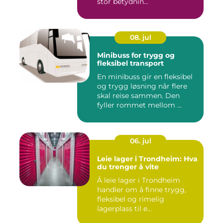
stor betydnin...
08. jul
Minibuss for trygg og
fleksibel transport
En minibuss gir en fleksibel
og trygg løsning når flere
skal reise sammen. Den
fyller rommet mellom ...
06. jul
Leie lager i Trondheim: Hva
du trenger å vite
Å leie lager i Trondheim
handler om å finne trygg,
fleksibel og rimelig
lagerplass til e...