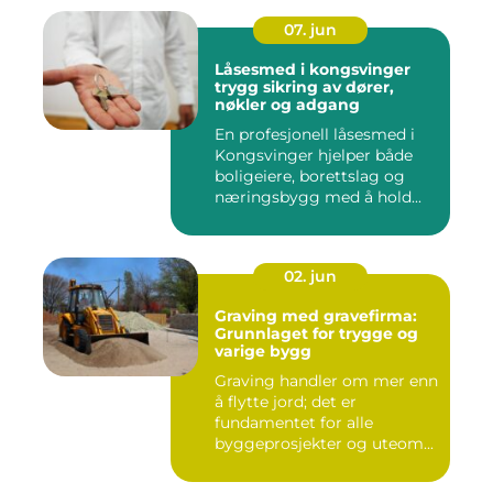
07. jun
Låsesmed i kongsvinger
trygg sikring av dører,
nøkler og adgang
En profesjonell låsesmed i
Kongsvinger hjelper både
boligeiere, borettslag og
næringsbygg med å hold...
02. jun
Graving med gravefirma:
Grunnlaget for trygge og
varige bygg
Graving handler om mer enn
å flytte jord; det er
fundamentet for alle
byggeprosjekter og uteom...