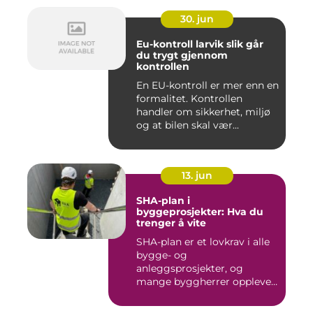
30. jun
Eu-kontroll larvik slik går
du trygt gjennom
kontrollen
En EU-kontroll er mer enn en
formalitet. Kontrollen
handler om sikkerhet, miljø
og at bilen skal vær...
13. jun
SHA-plan i
byggeprosjekter: Hva du
trenger å vite
SHA-plan er et lovkrav i alle
bygge- og
anleggsprosjekter, og
mange byggherrer opplever
den som b&ar...