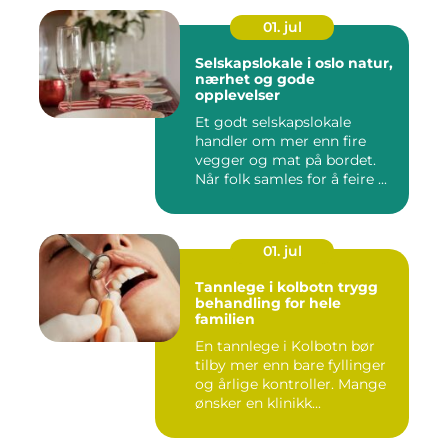
01. jul
Selskapslokale i oslo natur,
nærhet og gode
opplevelser
Et godt selskapslokale
handler om mer enn fire
vegger og mat på bordet.
Når folk samles for å feire ...
01. jul
Tannlege i kolbotn trygg
behandling for hele
familien
En tannlege i Kolbotn bør
tilby mer enn bare fyllinger
og årlige kontroller. Mange
ønsker en klinikk...