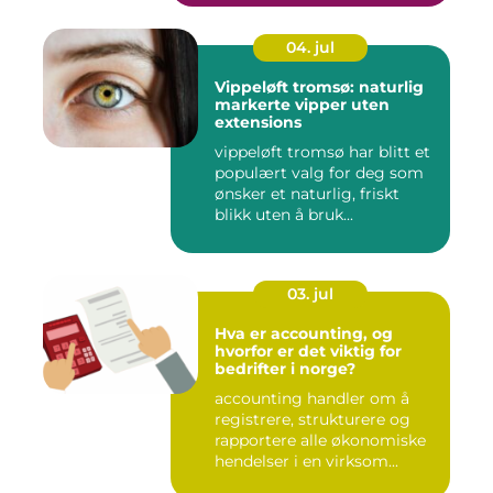
04. jul
Vippeløft tromsø: naturlig
markerte vipper uten
extensions
vippeløft tromsø har blitt et
populært valg for deg som
ønsker et naturlig, friskt
blikk uten å bruk...
03. jul
Hva er accounting, og
hvorfor er det viktig for
bedrifter i norge?
accounting handler om å
registrere, strukturere og
rapportere alle økonomiske
hendelser i en virksom...