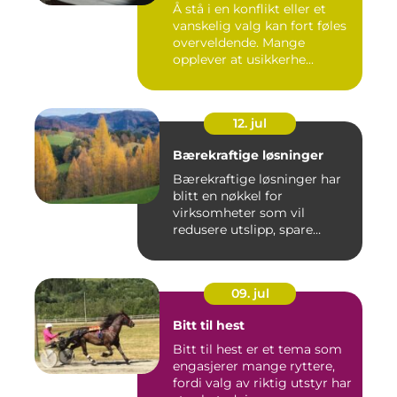
Å stå i en konflikt eller et
vanskelig valg kan fort føles
overveldende. Mange
opplever at usikkerhe...
12. jul
Bærekraftige løsninger
Bærekraftige løsninger har
blitt en nøkkel for
virksomheter som vil
redusere utslipp, spare
ressurse...
09. jul
Bitt til hest
Bitt til hest er et tema som
engasjerer mange ryttere,
fordi valg av riktig utstyr har