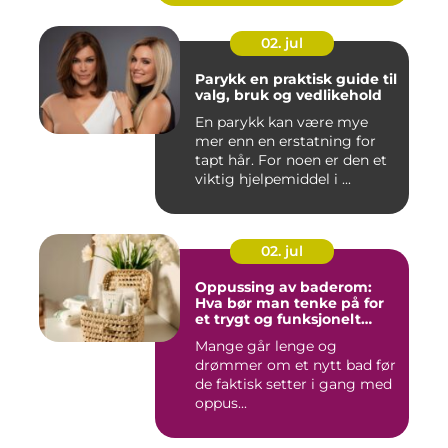
02. jul
Parykk en praktisk guide til
valg, bruk og vedlikehold
En parykk kan være mye
mer enn en erstatning for
tapt hår. For noen er den et
viktig hjelpemiddel i ...
02. jul
Oppussing av baderom:
Hva bør man tenke på for
et trygt og funksjonelt
baderom?
Mange går lenge og
drømmer om et nytt bad før
de faktisk setter i gang med
oppus...