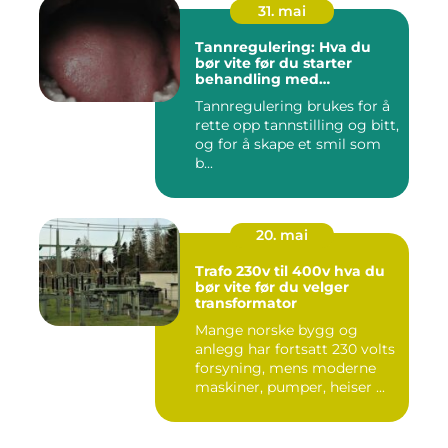
31. mai
Tannregulering: Hva du
bør vite før du starter
behandling med
reguleringstannlege
Tannregulering brukes for å
rette opp tannstilling og bitt,
og for å skape et smil som
b...
20. mai
Trafo 230v til 400v hva du
bør vite før du velger
transformator
Mange norske bygg og
anlegg har fortsatt 230 volts
forsyning, mens moderne
maskiner, pumper, heiser ...