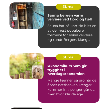
31. mai
Sauna bergen varm
velvære ved fjord og fjell
Sauna har på kort tid blitt en
av de mest populære
formene for enkel velvære i
og rundt Bergen. Mang...
31. mai
Økonomikurs Som gir
trygghet i
hverdagsøkonomien
Mange kjenner på uro når de
åpner nettbanken. Penger
kommer inn, penger går ut,
men hvor blir de ege...