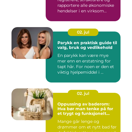
rapportere alle økonomiske
hendelser i en virksom...
02. jul
Parykk en praktisk guide til
valg, bruk og vedlikehold
En parykk kan være mye
mer enn en erstatning for
tapt hår. For noen er den et
viktig hjelpemiddel i ...
02. jul
Oppussing av baderom:
Hva bør man tenke på for
et trygt og funksjonelt
baderom?
Mange går lenge og
drømmer om et nytt bad før