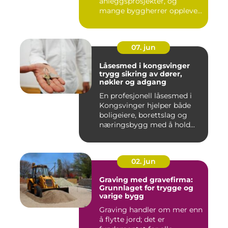
anleggsprosjekter, og
mange byggherrer opplever
den som b&ar...
07. jun
Låsesmed i kongsvinger
trygg sikring av dører,
nøkler og adgang
En profesjonell låsesmed i
Kongsvinger hjelper både
boligeiere, borettslag og
næringsbygg med å hold...
02. jun
Graving med gravefirma:
Grunnlaget for trygge og
varige bygg
Graving handler om mer enn
å flytte jord; det er