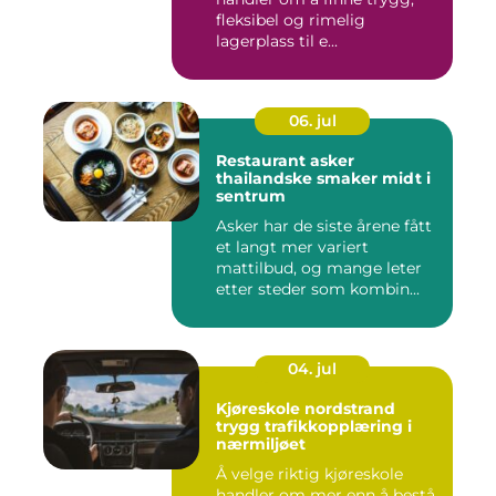
fleksibel og rimelig
lagerplass til e...
06. jul
Restaurant asker
thailandske smaker midt i
sentrum
Asker har de siste årene fått
et langt mer variert
mattilbud, og mange leter
etter steder som kombin...
04. jul
Kjøreskole nordstrand
trygg trafikkopplæring i
nærmiljøet
Å velge riktig kjøreskole
handler om mer enn å bestå