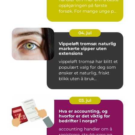
oppkjøringen på første
forsøk. For mange unge p...
04. jul
Vippeløft tromsø: naturlig
markerte vipper uten
extensions
vippeløft tromsø har blitt et
populært valg for deg som
ønsker et naturlig, friskt
blikk uten å bruk...
03. jul
Hva er accounting, og
hvorfor er det viktig for
bedrifter i norge?
accounting handler om å
registrere, strukturere og