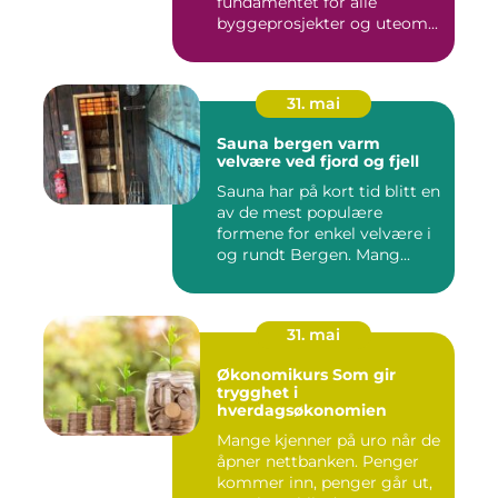
fundamentet for alle
byggeprosjekter og uteom...
31. mai
Sauna bergen varm
velvære ved fjord og fjell
Sauna har på kort tid blitt en
av de mest populære
formene for enkel velvære i
og rundt Bergen. Mang...
31. mai
Økonomikurs Som gir
trygghet i
hverdagsøkonomien
Mange kjenner på uro når de
åpner nettbanken. Penger
kommer inn, penger går ut,