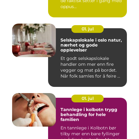
de faktisk setter i gang med
oppus...
01. jul
Selskapslokale i oslo natur,
nærhet og gode
opplevelser
Et godt selskapslokale
handler om mer enn fire
vegger og mat på bordet.
Når folk samles for å feire ...
01. jul
Tannlege i kolbotn trygg
behandling for hele
familien
En tannlege i Kolbotn bør
tilby mer enn bare fyllinger