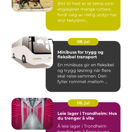
Bitt til hest er et tema som
engasjerer mange ryttere,
fordi valg av riktig utstyr har
stor betydnin...
08. jul
Minibuss for trygg og
fleksibel transport
En minibuss gir en fleksibel
og trygg løsning når flere
skal reise sammen. Den
fyller rommet mellom ...
06. jul
Leie lager i Trondheim: Hva
du trenger å vite
Å leie lager i Trondheim
handler om å finne trygg,