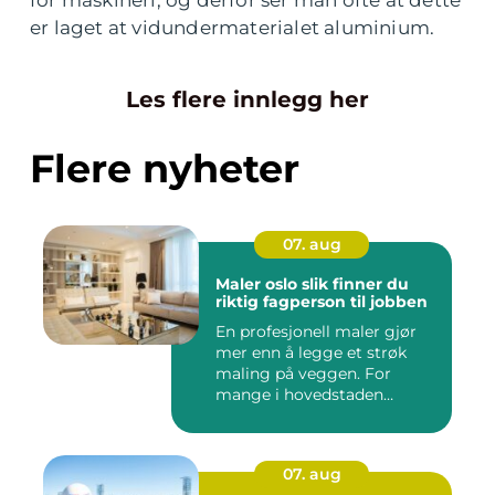
for maskineri, og derfor ser man ofte at dette
er laget at vidundermaterialet aluminium.
Les flere innlegg her
Flere nyheter
07. aug
Maler oslo slik finner du
riktig fagperson til jobben
En profesjonell maler gjør
mer enn å legge et strøk
maling på veggen. For
mange i hovedstaden
handle...
07. aug