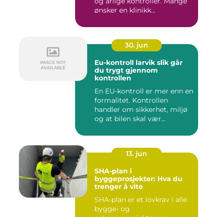
og årlige kontroller. Mange
ønsker en klinikk...
30. jun
Eu-kontroll larvik slik går
du trygt gjennom
kontrollen
En EU-kontroll er mer enn en
formalitet. Kontrollen
handler om sikkerhet, miljø
og at bilen skal vær...
13. jun
SHA-plan i
byggeprosjekter: Hva du
trenger å vite
SHA-plan er et lovkrav i alle
bygge- og