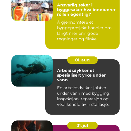
Ansvarlig søker i
byggesaker hva innebærer
rollen egentlig?
Å gjennomføre et
byggeprosjekt handler om
langt mer enn gode
tegninger og flinke
håndverkere. Norske...
01. aug
Arbeidsdykker et
spesialisert yrke under
vann
En arbeidsdykker jobber
under vann med bygging,
inspeksjon, reparasjon og
vedlikehold av installasjo...
31. jul