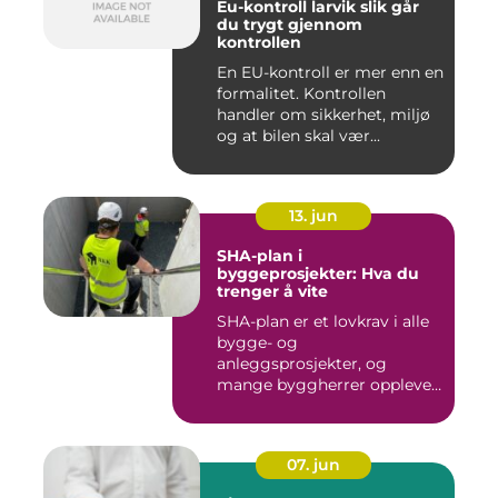
Eu-kontroll larvik slik går
du trygt gjennom
kontrollen
En EU-kontroll er mer enn en
formalitet. Kontrollen
handler om sikkerhet, miljø
og at bilen skal vær...
13. jun
SHA-plan i
byggeprosjekter: Hva du
trenger å vite
SHA-plan er et lovkrav i alle
bygge- og
anleggsprosjekter, og
mange byggherrer opplever
den som b&ar...
07. jun