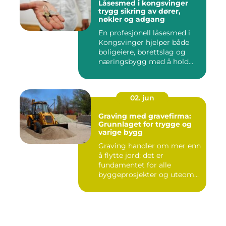
Låsesmed i kongsvinger
trygg sikring av dører,
nøkler og adgang
En profesjonell låsesmed i
Kongsvinger hjelper både
boligeiere, borettslag og
næringsbygg med å hold...
02. jun
Graving med gravefirma:
Grunnlaget for trygge og
varige bygg
Graving handler om mer enn
å flytte jord; det er
fundamentet for alle
byggeprosjekter og uteom...