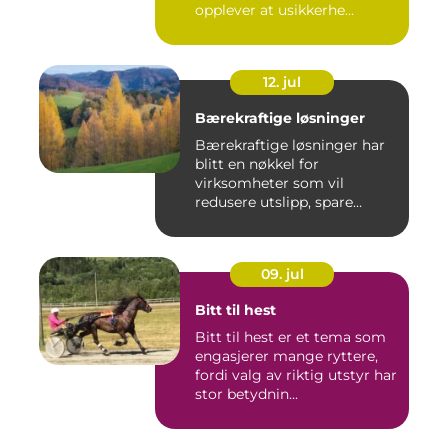
opplever at usikkerhe...
12. jul
Bærekraftige løsninger
Bærekraftige løsninger har
blitt en nøkkel for
virksomheter som vil
redusere utslipp, spare
ressurse...
09. jul
Bitt til hest
Bitt til hest er et tema som
engasjerer mange ryttere,
fordi valg av riktig utstyr har
stor betydnin...