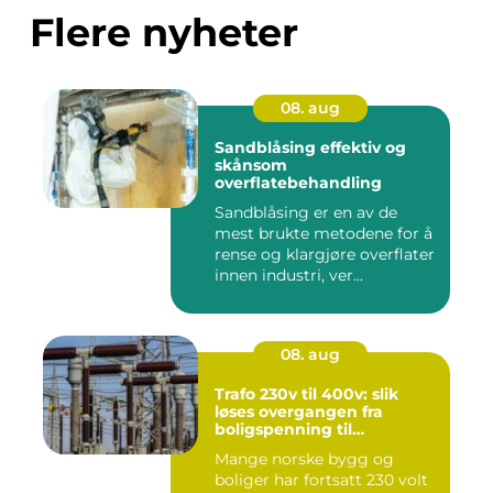
Flere nyheter
08. aug
Sandblåsing effektiv og
skånsom
overflatebehandling
Sandblåsing er en av de
mest brukte metodene for å
rense og klargjøre overflater
innen industri, ver...
08. aug
Trafo 230v til 400v: slik
løses overgangen fra
boligspenning til
industristandard
Mange norske bygg og
boliger har fortsatt 230 volt