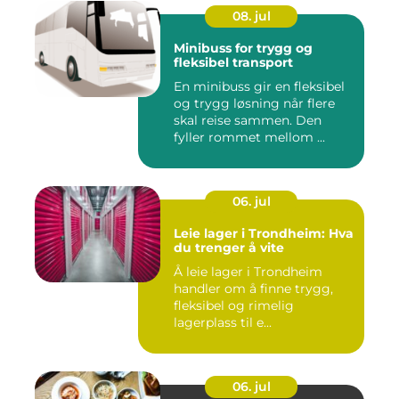
08. jul
Minibuss for trygg og
fleksibel transport
En minibuss gir en fleksibel
og trygg løsning når flere
skal reise sammen. Den
fyller rommet mellom ...
06. jul
Leie lager i Trondheim: Hva
du trenger å vite
Å leie lager i Trondheim
handler om å finne trygg,
fleksibel og rimelig
lagerplass til e...
06. jul