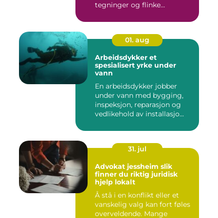
tegninger og flinke
håndverkere. Norske...
01. aug
Arbeidsdykker et
spesialisert yrke under
vann
En arbeidsdykker jobber
under vann med bygging,
inspeksjon, reparasjon og
vedlikehold av installasjo...
31. jul
Advokat jessheim slik
finner du riktig juridisk
hjelp lokalt
Å stå i en konflikt eller et
vanskelig valg kan fort føles
overveldende. Mange