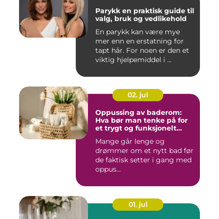
Parykk en praktisk guide til
valg, bruk og vedlikehold
En parykk kan være mye
mer enn en erstatning for
tapt hår. For noen er den et
viktig hjelpemiddel i ...
02. jul
Oppussing av baderom:
Hva bør man tenke på for
et trygt og funksjonelt
baderom?
Mange går lenge og
drømmer om et nytt bad før
de faktisk setter i gang med
oppus...
01. jul