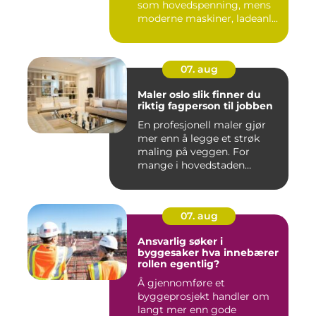
som hovedspenning, mens
moderne maskiner, ladeanl...
07. aug
Maler oslo slik finner du
riktig fagperson til jobben
En profesjonell maler gjør
mer enn å legge et strøk
maling på veggen. For
mange i hovedstaden
handle...
07. aug
Ansvarlig søker i
byggesaker hva innebærer
rollen egentlig?
Å gjennomføre et
byggeprosjekt handler om
langt mer enn gode