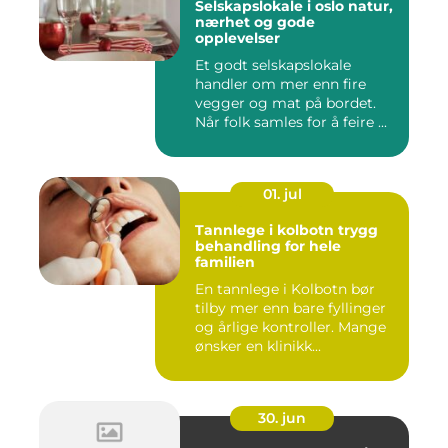
Selskapslokale i oslo natur,
nærhet og gode
opplevelser
Et godt selskapslokale
handler om mer enn fire
vegger og mat på bordet.
Når folk samles for å feire ...
01. jul
Tannlege i kolbotn trygg
behandling for hele
familien
En tannlege i Kolbotn bør
tilby mer enn bare fyllinger
og årlige kontroller. Mange
ønsker en klinikk...
30. jun