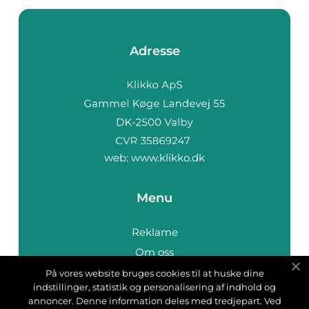
Adresse
web:
www.klikko.dk
Menu
Reklame
Om oss
Cookies
På vores website bruges cookies til at huske dine
indstillinger, statistik og personalisering af indhold og
Kontakt Oss
annoncer. Denne information deles med tredjepart. Ved