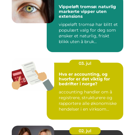
Vippeløft tromsø: naturlig
markerte vipper uten
extensions
vippeløft tromsø har blitt et
populært valg for deg som
ønsker et naturlig, friskt
blikk uten å bruk...
03. jul
Hva er accounting, og
hvorfor er det viktig for
bedrifter i norge?
accounting handler om å
registrere, strukturere og
rapportere alle økonomiske
hendelser i en virksom...
02. jul