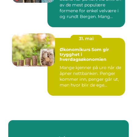
av de mest populære
formene for enkel velvære i
og rundt Bergen. Mang...
31. mai
Økonomikurs Som gir
trygghet i
hverdagsøkonomien
Mange kjenner på uro når de
åpner nettbanken. Penger
kommer inn, penger går ut,
men hvor blir de ege...