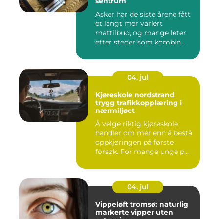
sentrum
Asker har de siste årene fått
et langt mer variert
mattilbud, og mange leter
etter steder som kombin...
04. jul
Kjøreskole nordstrand
trygg trafikkopplæring i
nærmiljøet
Å velge riktig kjøreskole
handler om mer enn å bestå
oppkjøringen på første
forsøk. For mange unge p...
04. jul
Vippeløft tromsø: naturlig
markerte vipper uten