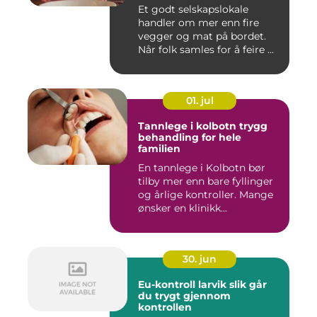
Et godt selskapslokale
handler om mer enn fire
vegger og mat på bordet.
Når folk samles for å feire ...
01. jul
Tannlege i kolbotn trygg
behandling for hele
familien
En tannlege i Kolbotn bør
tilby mer enn bare fyllinger
og årlige kontroller. Mange
ønsker en klinikk...
30. jun
Eu-kontroll larvik slik går
du trygt gjennom
kontrollen