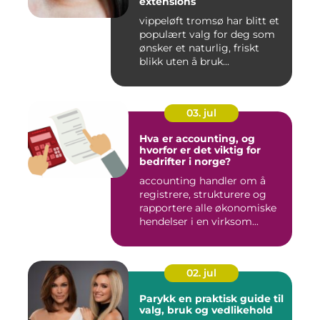
extensions
vippeløft tromsø har blitt et
populært valg for deg som
ønsker et naturlig, friskt
blikk uten å bruk...
03. jul
Hva er accounting, og
hvorfor er det viktig for
bedrifter i norge?
accounting handler om å
registrere, strukturere og
rapportere alle økonomiske
hendelser i en virksom...
02. jul
Parykk en praktisk guide til
valg, bruk og vedlikehold