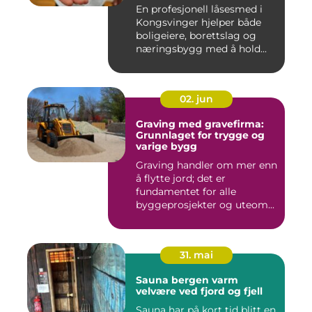
En profesjonell låsesmed i
Kongsvinger hjelper både
boligeiere, borettslag og
næringsbygg med å hold...
02. jun
Graving med gravefirma:
Grunnlaget for trygge og
varige bygg
Graving handler om mer enn
å flytte jord; det er
fundamentet for alle
byggeprosjekter og uteom...
31. mai
Sauna bergen varm
velvære ved fjord og fjell
Sauna har på kort tid blitt en