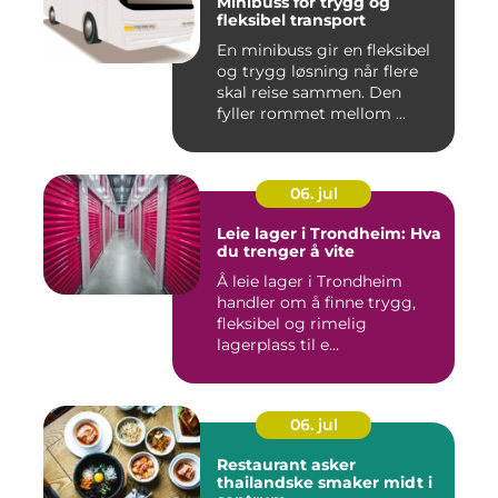
Minibuss for trygg og
fleksibel transport
En minibuss gir en fleksibel
og trygg løsning når flere
skal reise sammen. Den
fyller rommet mellom ...
06. jul
Leie lager i Trondheim: Hva
du trenger å vite
Å leie lager i Trondheim
handler om å finne trygg,
fleksibel og rimelig
lagerplass til e...
06. jul
Restaurant asker
thailandske smaker midt i