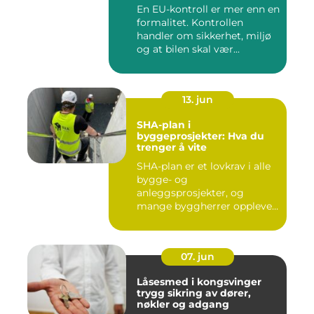
En EU-kontroll er mer enn en
formalitet. Kontrollen
handler om sikkerhet, miljø
og at bilen skal vær...
13. jun
SHA-plan i
byggeprosjekter: Hva du
trenger å vite
SHA-plan er et lovkrav i alle
bygge- og
anleggsprosjekter, og
mange byggherrer opplever
den som b&ar...
07. jun
Låsesmed i kongsvinger
trygg sikring av dører,
nøkler og adgang