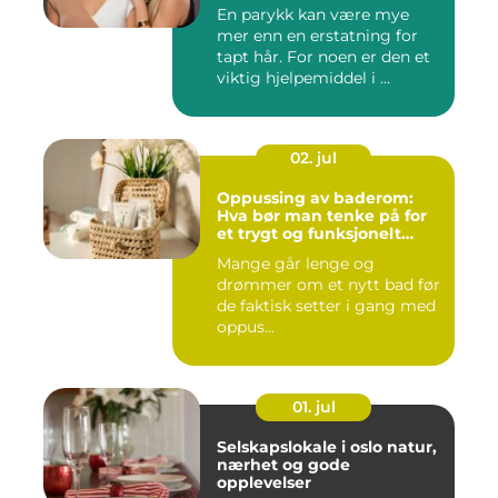
En parykk kan være mye
mer enn en erstatning for
tapt hår. For noen er den et
viktig hjelpemiddel i ...
02. jul
Oppussing av baderom:
Hva bør man tenke på for
et trygt og funksjonelt
baderom?
Mange går lenge og
drømmer om et nytt bad før
de faktisk setter i gang med
oppus...
01. jul
Selskapslokale i oslo natur,
nærhet og gode
opplevelser