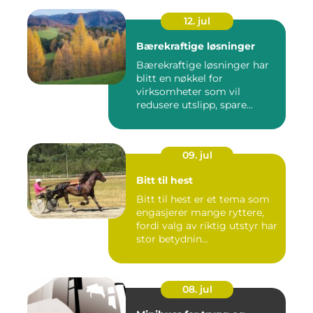
12. jul
Bærekraftige løsninger
Bærekraftige løsninger har
blitt en nøkkel for
virksomheter som vil
redusere utslipp, spare
ressurse...
09. jul
Bitt til hest
Bitt til hest er et tema som
engasjerer mange ryttere,
fordi valg av riktig utstyr har
stor betydnin...
08. jul