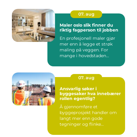
07. aug
Maler oslo slik finner du
riktig fagperson til jobben
En profesjonell maler gjør
mer enn å legge et strøk
maling på veggen. For
mange i hovedstaden
handle...
07. aug
Ansvarlig søker i
byggesaker hva innebærer
rollen egentlig?
Å gjennomføre et
byggeprosjekt handler om
langt mer enn gode
tegninger og flinke
håndverkere. Norske...