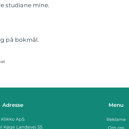
re studiane mine.
og på bokmål.
yet
Adresse
Menu
Reklame
Om oss