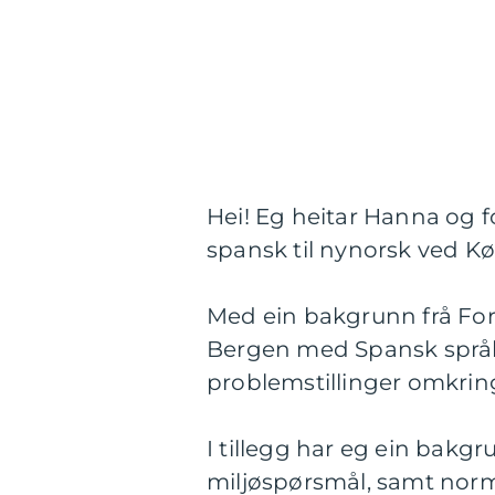
Hei! Eg heitar Hanna og f
spansk til nynorsk ved K
Med ein bakgrunn frå Forfat
Bergen med Spansk språk 
problemstillinger omkring 
I tillegg har eg ein bakgr
miljøspørsmål, samt norm