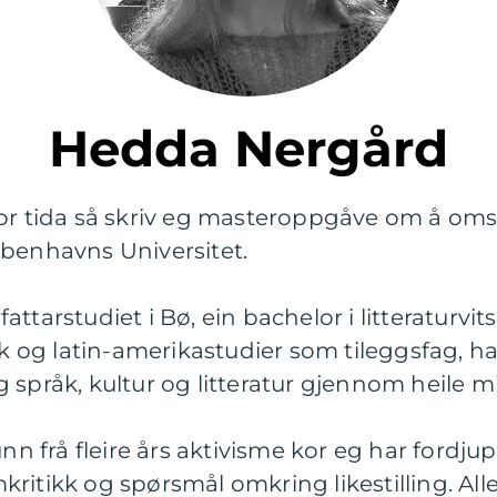
Hedda Nergård
or tida så skriv eg masteroppgåve om å omset
øbenhavns Universitet.
tarstudiet i Bø, ein bachelor i litteraturvits
og latin-amerikastudier som tileggsfag, h
språk, kultur og litteratur gjennom heile mi
unn frå fleire års aktivisme kor eg har fordju
kritikk og spørsmål omkring likestilling. A