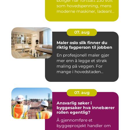
boliger har fortsatt 230 volt
som hovedspenning, mens
moderne maskiner, ladeanl...
07. aug
Maler oslo slik finner du
riktig fagperson til jobben
En profesjonell maler gjør
mer enn å legge et strøk
maling på veggen. For
mange i hovedstaden
handle...
07. aug
Ansvarlig søker i
byggesaker hva innebærer
rollen egentlig?
Å gjennomføre et
byggeprosjekt handler om