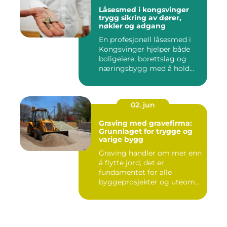
Låsesmed i kongsvinger
trygg sikring av dører,
nøkler og adgang
En profesjonell låsesmed i
Kongsvinger hjelper både
boligeiere, borettslag og
næringsbygg med å hold...
02. jun
Graving med gravefirma:
Grunnlaget for trygge og
varige bygg
Graving handler om mer enn
å flytte jord; det er
fundamentet for alle
byggeprosjekter og uteom...