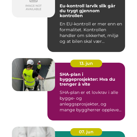
Eu-kontroll larvik slik går
du trygt gjennom
kontrollen
En EU-kontroll er mer enn en
formalitet. Kontrollen
handler om sikkerhet, miljø
og at bilen skal vær...
13. jun
SHA-plan i
byggeprosjekter: Hva du
trenger å vite
SHA-plan er et lovkrav i alle
bygge- og
anleggsprosjekter, og
mange byggherrer opplever
den som b&ar...
07. jun