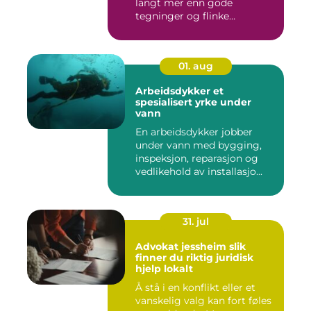
langt mer enn gode
tegninger og flinke
håndverkere. Norske...
01. aug
Arbeidsdykker et
spesialisert yrke under
vann
En arbeidsdykker jobber
under vann med bygging,
inspeksjon, reparasjon og
vedlikehold av installasjo...
31. jul
Advokat jessheim slik
finner du riktig juridisk
hjelp lokalt
Å stå i en konflikt eller et
vanskelig valg kan fort føles