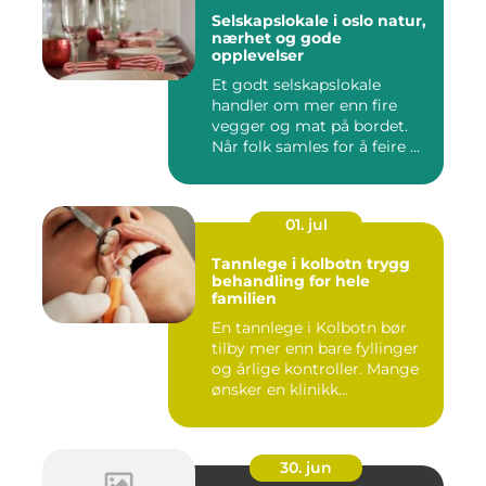
Selskapslokale i oslo natur,
nærhet og gode
opplevelser
Et godt selskapslokale
handler om mer enn fire
vegger og mat på bordet.
Når folk samles for å feire ...
01. jul
Tannlege i kolbotn trygg
behandling for hele
familien
En tannlege i Kolbotn bør
tilby mer enn bare fyllinger
og årlige kontroller. Mange
ønsker en klinikk...
30. jun