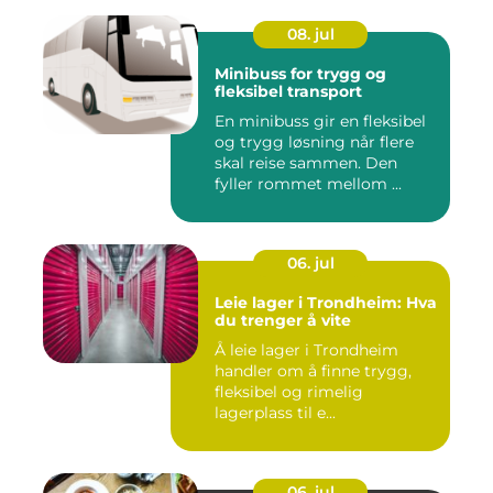
08. jul
Minibuss for trygg og
fleksibel transport
En minibuss gir en fleksibel
og trygg løsning når flere
skal reise sammen. Den
fyller rommet mellom ...
06. jul
Leie lager i Trondheim: Hva
du trenger å vite
Å leie lager i Trondheim
handler om å finne trygg,
fleksibel og rimelig
lagerplass til e...
06. jul