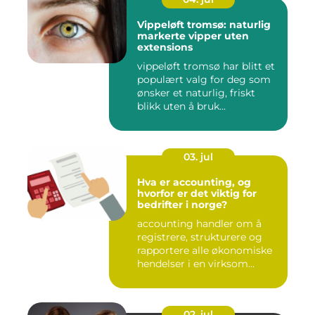
Vippeløft tromsø: naturlig
markerte vipper uten
extensions
vippeløft tromsø har blitt et
populært valg for deg som
ønsker et naturlig, friskt
blikk uten å bruk...
03. jul
Hva er accounting, og
hvorfor er det viktig for
bedrifter i norge?
accounting handler om å
registrere, strukturere og
rapportere alle økonomiske
hendelser i en virksom...
02. jul