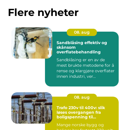
Flere nyheter
08. aug
Sandblåsing effektiv og
skånsom
overflatebehandling
Sandblåsing er en av de
mest brukte metodene for å
rense og klargjøre overflater
innen industri, ver...
08. aug
Trafo 230v til 400v: slik
løses overgangen fra
boligspenning til
industristandard
Mange norske bygg og