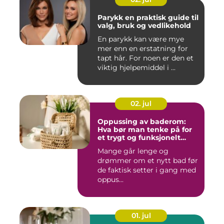
Parykk en praktisk guide til
valg, bruk og vedlikehold
En parykk kan være mye
mer enn en erstatning for
tapt hår. For noen er den et
viktig hjelpemiddel i ...
02. jul
Oppussing av baderom:
Hva bør man tenke på for
et trygt og funksjonelt
baderom?
Mange går lenge og
drømmer om et nytt bad før
de faktisk setter i gang med
oppus...
01. jul