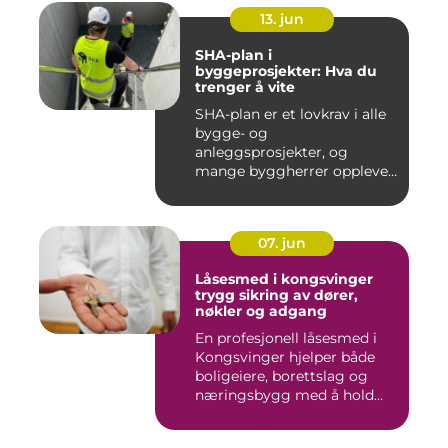
13. jun
SHA-plan i
byggeprosjekter: Hva du
trenger å vite
SHA-plan er et lovkrav i alle
bygge- og
anleggsprosjekter, og
mange byggherrer opplever
den som b&ar...
07. jun
Låsesmed i kongsvinger
trygg sikring av dører,
nøkler og adgang
En profesjonell låsesmed i
Kongsvinger hjelper både
boligeiere, borettslag og
næringsbygg med å hold...