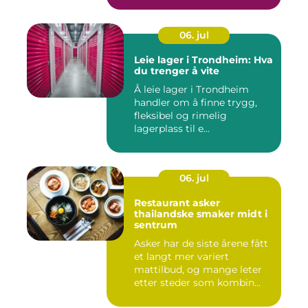
06. jul
Leie lager i Trondheim: Hva
du trenger å vite
Å leie lager i Trondheim
handler om å finne trygg,
fleksibel og rimelig
lagerplass til e...
06. jul
Restaurant asker
thailandske smaker midt i
sentrum
Asker har de siste årene fått
et langt mer variert
mattilbud, og mange leter
etter steder som kombin...