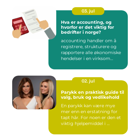
03. jul
Hva er accounting, og
hvorfor er det viktig for
bedrifter i norge?
accounting handler om å
registrere, strukturere og
rapportere alle økonomiske
hendelser i en virksom...
02. jul
Parykk en praktisk guide til
valg, bruk og vedlikehold
En parykk kan være mye
mer enn en erstatning for
tapt hår. For noen er den et
viktig hjelpemiddel i ...