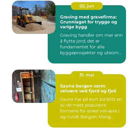
02. jun
Graving med gravefirma:
Grunnlaget for trygge og
varige bygg
Graving handler om mer enn
å flytte jord; det er
fundamentet for alle
byggeprosjekter og uteom...
31. mai
Sauna bergen varm
velvære ved fjord og fjell
Sauna har på kort tid blitt en
av de mest populære
formene for enkel velvære i
og rundt Bergen. Mang...