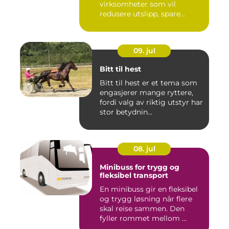
virksomheter som vil
redusere utslipp, spare
ressurse...
09. jul
Bitt til hest
Bitt til hest er et tema som
engasjerer mange ryttere,
fordi valg av riktig utstyr har
stor betydnin...
08. jul
Minibuss for trygg og
fleksibel transport
En minibuss gir en fleksibel
og trygg løsning når flere
skal reise sammen. Den
fyller rommet mellom ...