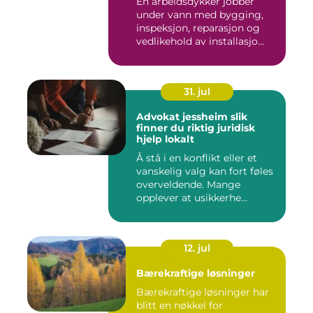
En arbeidsdykker jobber
under vann med bygging,
inspeksjon, reparasjon og
vedlikehold av installasjo...
31. jul
Advokat jessheim slik
finner du riktig juridisk
hjelp lokalt
Å stå i en konflikt eller et
vanskelig valg kan fort føles
overveldende. Mange
opplever at usikkerhe...
12. jul
Bærekraftige løsninger
Bærekraftige løsninger har
blitt en nøkkel for