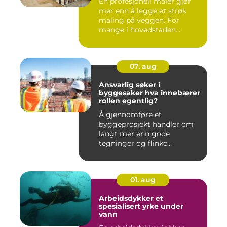
En profesjonell maler gjør
mer enn å legge et strøk
maling på veggen. For
mange i hovedstaden
handle...
07. aug
Ansvarlig søker i
byggesaker hva innebærer
rollen egentlig?
Å gjennomføre et
byggeprosjekt handler om
langt mer enn gode
tegninger og flinke
håndverkere. Norske...
01. aug
Arbeidsdykker et
spesialisert yrke under
vann