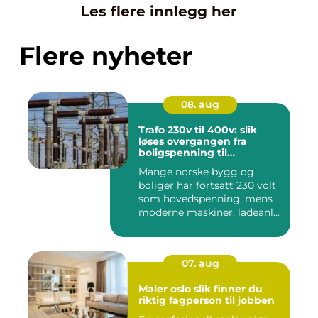
Les flere innlegg her
Flere nyheter
08. aug
Trafo 230v til 400v: slik
løses overgangen fra
boligspenning til
industristandard
Mange norske bygg og
boliger har fortsatt 230 volt
som hovedspenning, mens
moderne maskiner, ladeanl...
07. aug
Maler oslo slik finner du
riktig fagperson til jobben