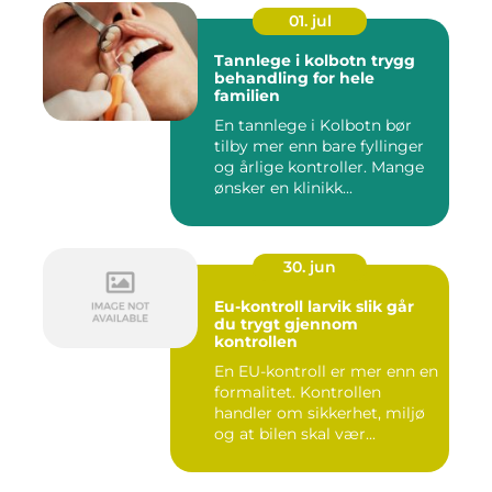
01. jul
Tannlege i kolbotn trygg
behandling for hele
familien
En tannlege i Kolbotn bør
tilby mer enn bare fyllinger
og årlige kontroller. Mange
ønsker en klinikk...
30. jun
Eu-kontroll larvik slik går
du trygt gjennom
kontrollen
En EU-kontroll er mer enn en
formalitet. Kontrollen
handler om sikkerhet, miljø
og at bilen skal vær...