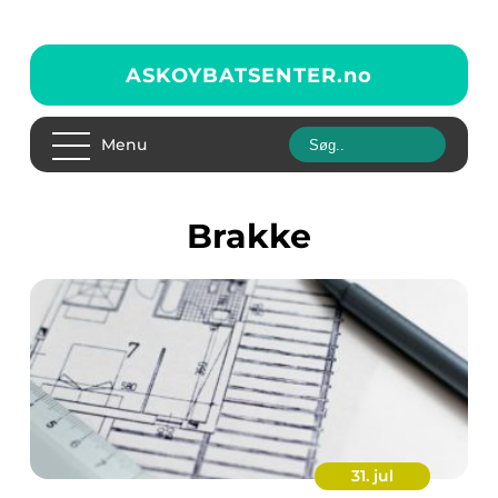
ASKOYBATSENTER.
no
Menu
Brakke
31. jul