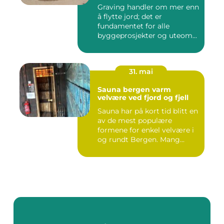
Graving handler om mer enn
å flytte jord; det er
fundamentet for alle
byggeprosjekter og uteom...
31. mai
Sauna bergen varm
velvære ved fjord og fjell
Sauna har på kort tid blitt en
av de mest populære
formene for enkel velvære i
og rundt Bergen. Mang...