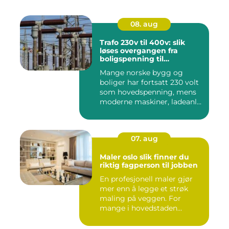
08. aug
Trafo 230v til 400v: slik
løses overgangen fra
boligspenning til
industristandard
Mange norske bygg og
boliger har fortsatt 230 volt
som hovedspenning, mens
moderne maskiner, ladeanl...
07. aug
Maler oslo slik finner du
riktig fagperson til jobben
En profesjonell maler gjør
mer enn å legge et strøk
maling på veggen. For
mange i hovedstaden
handle...