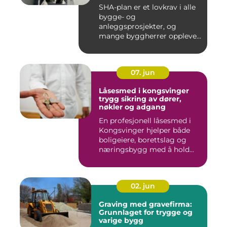
SHA-plan er et lovkrav i alle
bygge- og
anleggsprosjekter, og
mange byggherrer opplever
den som b&ar...
07. jun
Låsesmed i kongsvinger
trygg sikring av dører,
nøkler og adgang
En profesjonell låsesmed i
Kongsvinger hjelper både
boligeiere, borettslag og
næringsbygg med å hold...
02. jun
Graving med gravefirma:
Grunnlaget for trygge og
varige bygg