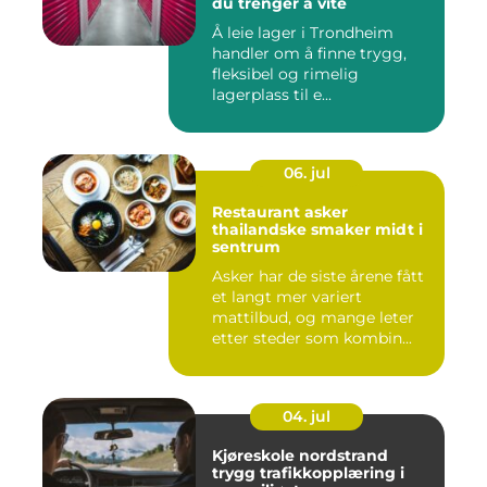
du trenger å vite
Å leie lager i Trondheim
handler om å finne trygg,
fleksibel og rimelig
lagerplass til e...
06. jul
Restaurant asker
thailandske smaker midt i
sentrum
Asker har de siste årene fått
et langt mer variert
mattilbud, og mange leter
etter steder som kombin...
04. jul
Kjøreskole nordstrand
trygg trafikkopplæring i