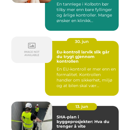
En tannlege i Kolbotn bør
tilby mer enn bare fyllinger
og årlige kontroller. Mange
ønsker en klinikk...
30. jun
Eu-kontroll larvik slik går
du trygt gjennom
kontrollen
En EU-kontroll er mer enn en
formalitet. Kontrollen
handler om sikkerhet, miljø
og at bilen skal vær...
13. jun
SHA-plan i
byggeprosjekter: Hva du
trenger å vite