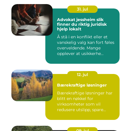
31. jul
Advokat jessheim slik
finner du riktig juridisk
hjelp lokalt
Å stå i en konflikt eller et
vanskelig valg kan fort føles
overveldende. Mange
opplever at usikkerhe...
12. jul
Bærekraftige løsninger
Bærekraftige løsninger har
blitt en nøkkel for
virksomheter som vil
redusere utslipp, spare
ressurse...
09. jul