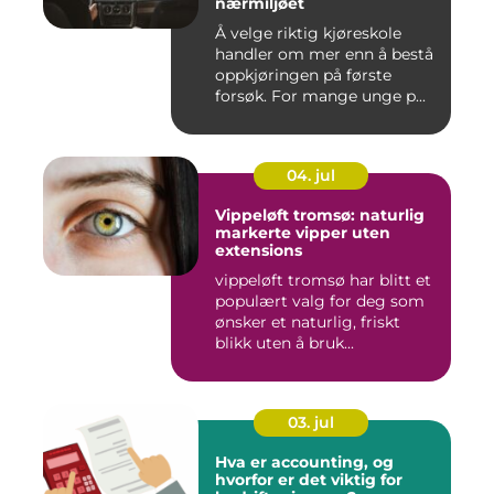
nærmiljøet
Å velge riktig kjøreskole
handler om mer enn å bestå
oppkjøringen på første
forsøk. For mange unge p...
04. jul
Vippeløft tromsø: naturlig
markerte vipper uten
extensions
vippeløft tromsø har blitt et
populært valg for deg som
ønsker et naturlig, friskt
blikk uten å bruk...
03. jul
Hva er accounting, og
hvorfor er det viktig for