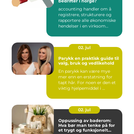
bedrifter i norge?
accounting handler om å
registrere, strukturere og
rapportere alle økonomiske
hendelser i en virksom...
02. jul
Parykk en praktisk guide til
valg, bruk og vedlikehold
En parykk kan være mye
mer enn en erstatning for
tapt hår. For noen er den et
viktig hjelpemiddel i ...
02. jul
Oppussing av baderom:
Hva bør man tenke på for
et trygt og funksjonelt